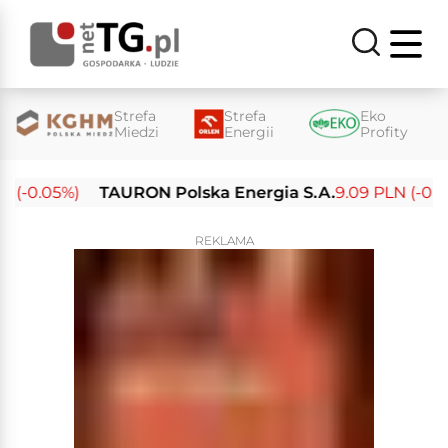
Strefa
Strefa
Eko
Miedzi
Energii
Profity
 (-0.05%)
TAURON Polska Energia S.A.
9.09 PLN (-0.14%
REKLAMA