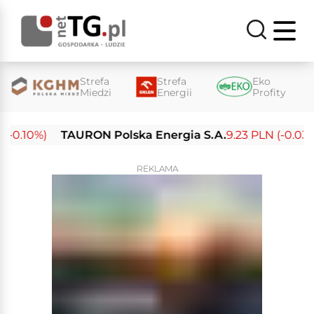
Strefa
Strefa
Eko
Miedzi
Energii
Profity
-0.10%)
TAURON Polska Energia S.A.
9.23 PLN (-0.03%)
REKLAMA