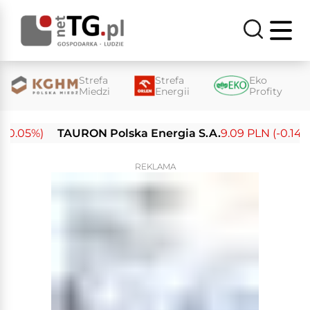
Strefa
Strefa
Eko
Miedzi
Energii
Profity
0.05%)
TAURON Polska Energia S.A.
9.09 PLN (-0.14%)
REKLAMA