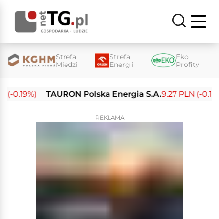
Strefa
Strefa
Eko
Miedzi
Energii
Profity
(-0.19%)
TAURON Polska Energia S.A.
9.27 PLN (-0.14%)
REKLAMA