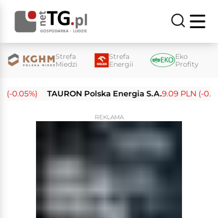
Strefa
Strefa
Eko
Miedzi
Energii
Profity
(-0.05%)
TAURON Polska Energia S.A.
9.09 PLN (-0.14%
REKLAMA