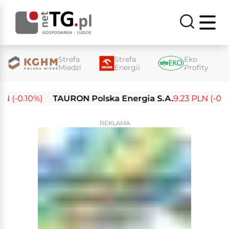
Strefa
Strefa
Eko
Miedzi
Energii
Profity
 (-0.10%)
TAURON Polska Energia S.A.
9.23 PLN (-0.03
REKLAMA