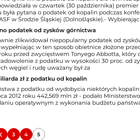
 powiedziała w czwartek (30 października) premie
 była pytana o podatek od kopalin podczas konfe
SF w Środzie Śląskiej (Dolnośląskie).- Wybierając
wano podatek od zysków górnictwa
itywnie zlikwidował niepopularny podatek od zysk
 wypełniając w ten sposób obietnice złożone prze
oku przed zwycięstwem Tonyego Abbotta, który o
zadowolenie z podatku w wysokości 30 proc. od z
h węgiel i rudę uważany był za
liarda zł z podatku od kopalin
stwa z podatku od wydobycia niektórych kopalin
pca 2012 roku 442,569 mln zł - podało Ministerstwo
aniu operatywnym z wykonania budżetu państwa
3
4
5