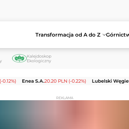
Transformacja od A do Z
Górnict
Kalejdoskop
ty
Ekologiczny
%)
Enea S.A.
20.20 PLN (-0.22%)
Lubelski Węgiel Bog
REKLAMA