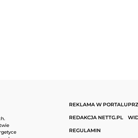
REKLAMA W PORTALU
PRZ
REDAKCJA NETTG.PL
WI
ch.
twie
REGULAMIN
rgetyce