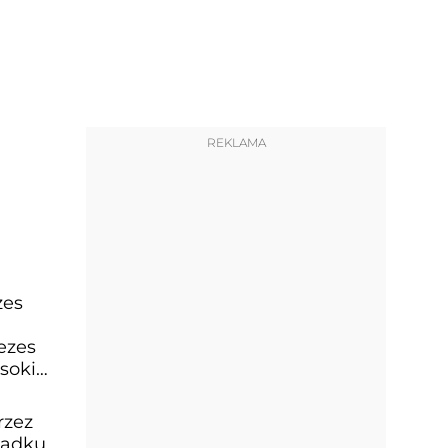
REKLAMA
zes
u
ezes
soki
rzez
padku