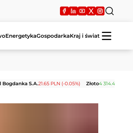
wo
Energetyka
Gospodarka
Kraj i świat
danka S.A.
21.65 PLN (-0.05%)
Złoto
4 314.41 USD (+1.74%