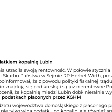
datkiem kopalnię Lubin
ia utraciła swoją rentowność. W połowie stycznia
i Skarbu Państwa w Sejmie RP Herbet Wirth, pre
oinformował, że z powodu polityki fiskalnej rząd
n znajdują się pod kreską i są już nierentowne.Pr
cenił, że kopalnię miedzi Lubin dobił nieralnie wy
o podatkach płaconych przez KGHM
dżetu województwa dolnośląskiego z płaconego p
nie tylko wina podatku od kopalin, ale również s