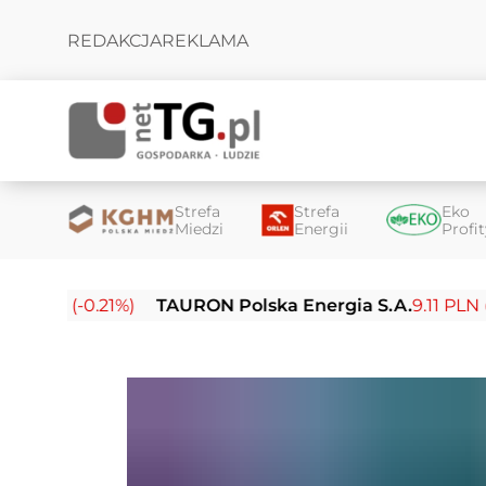
REDAKCJA
REKLAMA
Strefa
Strefa
Eko
Miedzi
Energii
Profi
LN (-0.21%)
TAURON Polska Energia S.A.
9.11 PLN (-0.12