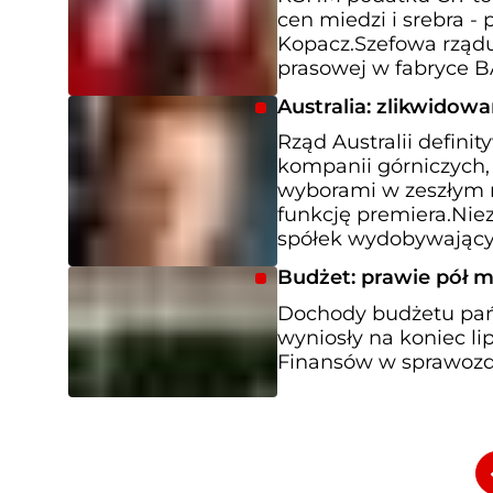
cen miedzi i srebra -
Kopacz.Szefowa rządu
prasowej w fabryce BA
Australia: zlikwido
Rząd Australii defin
kompanii górniczych,
wyborami w zeszłym r
funkcję premiera.Nie
spółek wydobywającyc
Budżet: prawie pół mi
Dochody budżetu pań
wyniosły na koniec li
Finansów w sprawozd