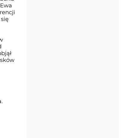
r Ewa
rencji
 się
ów
d
bjął
ysków
.