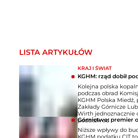
LISTA ARTYKUŁÓW
KRAJ I ŚWIAT
KGHM: rząd dobił po
Kolejna polska kopaln
podczas obrad Komisj
KGHM Polska Miedź, p
Zakłady Górnicze Lubi
Wirth jednoznacznie o
Górnictwo: premier 
podatek od
Niższe wpływy do bu
KGHM podatku CIT to 