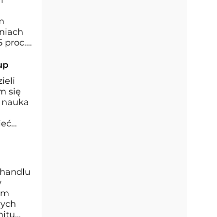
m
niach
 proc.
up
ieli
m się
i nauka
ieć
 handlu
w
am
wych
mitu