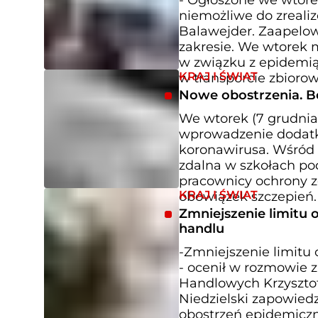
niemożliwe do zreali
Balawejder. Zaapelow
zakresie. We wtorek 
w związku z epidemią 
KRAJ I ŚWIAT
w transporcie zbioro
Nowe obostrzenia. B
We wtorek (7 grudnia
wprowadzenie dodatk
koronawirusa. Wśród n
zdalna w szkołach po
pracownicy ochrony z
KRAJ I ŚWIAT
obowiązek szczepień.
Zmniejszenie limitu 
handlu
-Zmniejszenie limitu 
- ocenił w rozmowie 
Handlowych Krzysztof
Niedzielski zapowied
obostrzeń epidemiczn