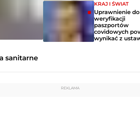
KRAJ I ŚWIAT
Uprawnienie do
weryfikacji
paszportów
covidowych po
wynikać z usta
a sanitarne
REKLAMA