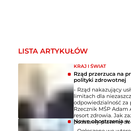
LISTA ARTYKUŁÓW
KRAJ I ŚWIAT
Rząd przerzuca na p
polityki zdrowotnej
- Rząd nakazujący us
limitach dla niezasz
odpowiedzialność za 
Rzecznik MŚP Adam 
resort zdrowia. Jak z
Nowe obostrzenia w k
podstawy prawnej do t
- Ogłoszone we wtorek