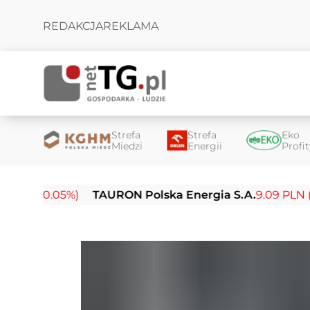
REDAKCJA
REKLAMA
Strefa
Strefa
Eko
Miedzi
Energii
Profi
(-0.05%)
TAURON Polska Energia S.A.
9.09 PLN (-0.14%