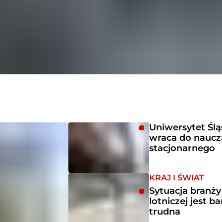
Uniwersytet Ślą
wraca do naucz
stacjonarnego
KRAJ I ŚWIAT
Sytuacja branży
lotniczej jest b
trudna