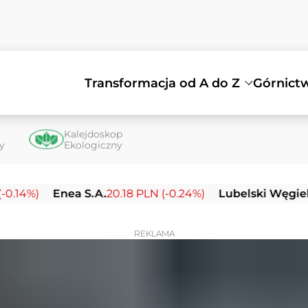
Transformacja od A do Z
Górnict
Kalejdoskop
ty
Ekologiczny
)
Enea S.A.
20.18 PLN (-0.24%)
Lubelski Węgiel Bogd
REKLAMA