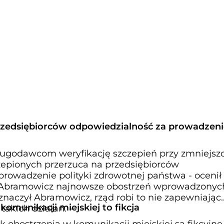
rzedsiębiorców odpowiedzialność za prowadzeni
ługodawcom weryfikację szczepień przy zmniejsz
czepionych przerzuca na przedsiębiorców
prowadzenie polityki zdrowotnej państwa - ocenił
Abramowicz najnowsze obostrzeń wprowadzonych
aznaczył Abramowicz, rząd robi to nie zapewniając
omunikacji miejskiej to fikcja
akich działań. -
 obostrzenia w komunikacji miejskiej są fikcyjne 