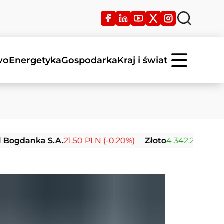
wo
Energetyka
Gospodarka
Kraj i świat
anka S.A.
21.50 PLN (-0.20%)
Złoto
4 342.26 USD (0.00%)