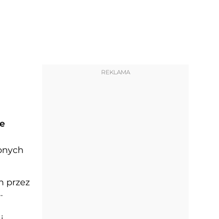
REKLAMA
e
onych
 przez
i