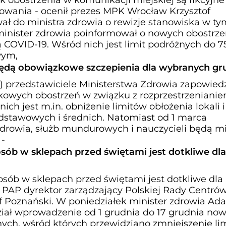
zowania - ocenił prezes MPK Wrocław Krzysztof
ał do ministra zdrowia o rewizje stanowiska w ty
minister zdrowia poinformował o nowych obostrze
COVID-19. Wśród nich jest limit podróżnych do 75
wym,
ędą obowiązkowe szczepienia dla wybranych gr
) przedstawiciele Ministerstwa Zdrowia zapowiedz
owych obostrzeń w związku z rozprzestrzenianie
ich jest m.in. obniżenie limitów obłożenia lokali 
dstawowych i średnich. Natomiast od 1 marca
drowia, służb mundurowych i nauczycieli będą m
 -
osób w sklepach przed świętami jest dotkliwe dla
osób w sklepach przed świętami jest dotkliwe dla
z PAP dyrektor zarządzający Polskiej Rady Centró
 Poznański. W poniedziałek minister zdrowia Ad
ział wprowadzenie od 1 grudnia do 17 grudnia no
ych, wśród których przewidziano zmniejszenie li