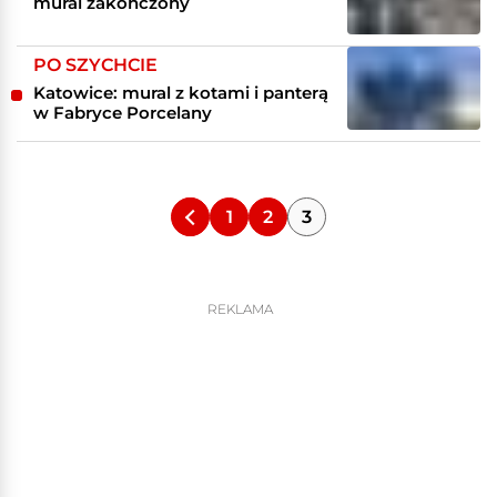
mural zakończony
PO SZYCHCIE
Katowice: mural z kotami i panterą
w Fabryce Porcelany
1
2
3
REKLAMA