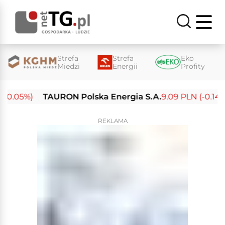
Strefa
Strefa
Eko
Miedzi
Energii
Profity
-0.05%)
TAURON Polska Energia S.A.
9.09 PLN (-0.14%)
REKLAMA