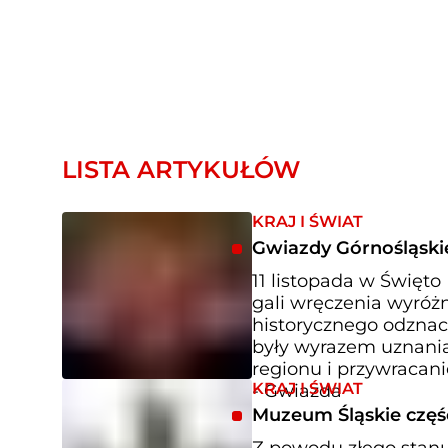
LISTA ARTYKUŁÓW
KRAJ I ŚWIAT
Gwiazdy Górnośląski
11 listopada w Święt
gali wręczenia wyróż
historycznego odznacz
były wyrazem uznani
regionu i przywracani
KRAJ I ŚWIAT
- Gwiazda
Muzeum Śląskie częś
Z powodu złego stan