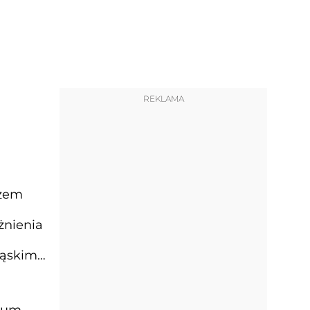
REKLAMA
rzem
żnienia
ąskimi.
zeum