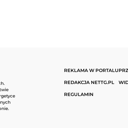
REKLAMA W PORTALU
PRZ
REDAKCJA NETTG.PL
WI
ch.
twie
REGULAMIN
rgetyce
snych
onie.