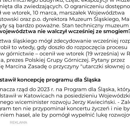
nięta dla zwiedzających. O ograniczeniu dostępno
 we wtorek, 10 marca, marszałek Województwa
stowski oraz p.o. dyrektora Muzeum Śląskiego, Ma
yty są bardzo poważne. Stan techniczny muzeum je
ojewództwa nie walczył wcześniej ze smogiem
twa śląskiego mógł zdecydowanie wcześniej roz
obił to wtedy, gdy doszło do rozpoczęcia procesu
w górnictwie – ocenił we wtorek (19 września) w 
, prezes Polskiej Grupy Górniczej. Pytany przez
 Marcina Zasadę o przyczyny "utarczki słownej o
stawił koncepcję programu dla Śląska
nacza rząd do 2023 r. na Program dla Śląska, któr
edstawił w Katowicach na posiedzieniu Wojewódzki
ego wiceminister rozwoju Jerzy Kwieciński. - Zal
am ten nie przypominał koncertu życzeń i nie był
niem haseł, ale by pomógł wypełnić lukę rozwoj
REKLAMA