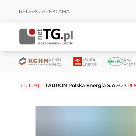
REDAKCJA
REKLAMA
Strefa
Strefa
Eko
Miedzi
Energii
Profi
LN (-0.10%)
TAURON Polska Energia S.A.
9.23 PLN (-0.