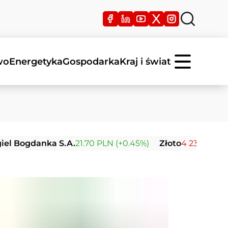
wo
Energetyka
Gospodarka
Kraj i świat
ogdanka S.A.
21.70 PLN (+0.45%)
Złoto
4 239.21 USD (-0.