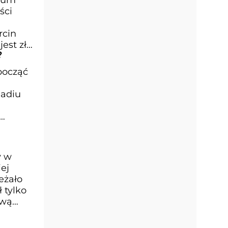
ści
rcin
st zły,
?
począć
Radiu
y w
ej
eżało
 tylko
ową