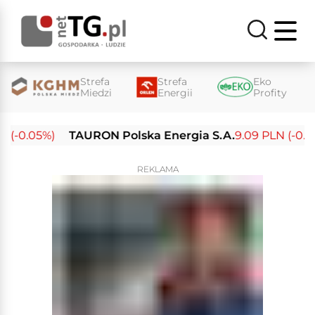
Strefa
Strefa
Eko
Miedzi
Energii
Profity
(-0.05%)
TAURON Polska Energia S.A.
9.09 PLN (-0.14%
REKLAMA