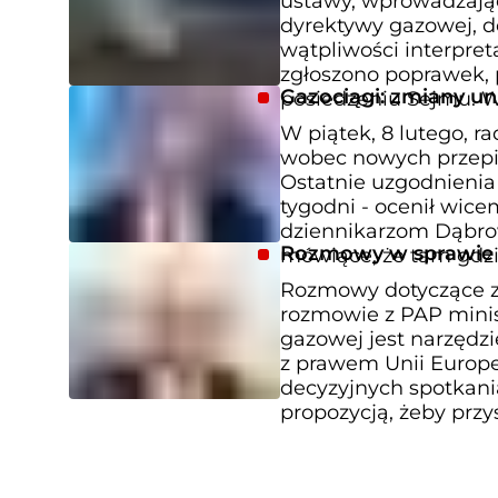
ustawy, wprowadzając
dyrektywy gazowej, d
wątpliwości interpret
zgłoszono poprawek, 
Gazociągi: zmiany uni
posiedzeniu Sejmu. W
W piątek, 8 lutego, 
wobec nowych przepis
Ostatnie uzgodnienia
tygodni - ocenił wice
dziennikarzom Dąbrow
Rozmowy w sprawie 
mówiące, że tam gdzi
Rozmowy dotyczące zm
rozmowie z PAP minist
gazowej jest narzędz
z prawem Unii Europej
decyzyjnych spotkani
propozycją, żeby przy