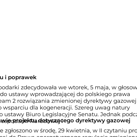
u i poprawek
odarki zdecydowała we wtorek, 5 maja, w głoso
 do ustawy wprowadzającej do polskiego prawa
eam 2 rozwiązania zmienionej dyrektywy gazowej
o wsparciu dla kogeneracji. Szereg uwag natury
do ustawy Biuro Legislacyjne Senatu. Jednak podc
wie projektu dotyczącego dyrektywy gazowej
Gospodarki Narodowej i
zgłoszono w środę, 29 kwietnia, w II czytaniu pr