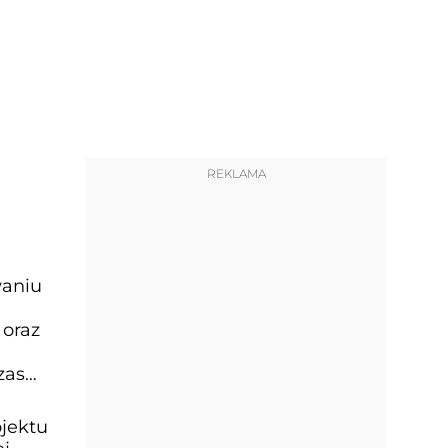
REKLAMA
waniu
 oraz
zas
ojektu