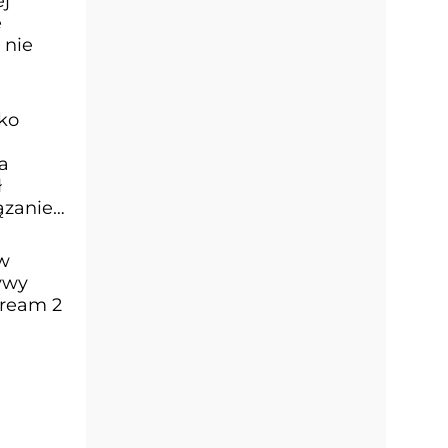
ej
e
 nie
ko
a
ł
zanie,
 w
ywy
tream 2