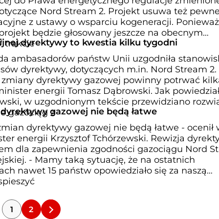
ej do Prawa energetycznego regulacje zmienion
otyczące Nord Stream 2. Projekt usuwa też pewn
acyjne z ustawy o wsparciu kogeneracji. Ponieważ
projekt będzie głosowany jeszcze na obecnym
jnej dyrektywy to kwestia kilku tygodni
 trakcie
rada ambasadorów państw Unii uzgodniła stanowis
ów dyrektywy, dotyczących m.in. Nord Stream 2.
 zmiany dyrektywy gazowej powinny potrwać kilk
minister energii Tomasz Dąbrowski. Jak powiedzia
ski, w uzgodnionym tekście przewidziano rozwią
dyrektywy gazowej nie będą łatwe
e gazociąg z
ian dyrektywy gazowej nie będą łatwe - ocenił
er energii Krzysztof Tchórzewski. Rewizja dyrekt
iem dla zapewnienia zgodności gazociągu Nord S
skiej. - Mamy taką sytuację, że na ostatnich
ach nawet 15 państw opowiedziało się za naszą
spieszyć
1
2