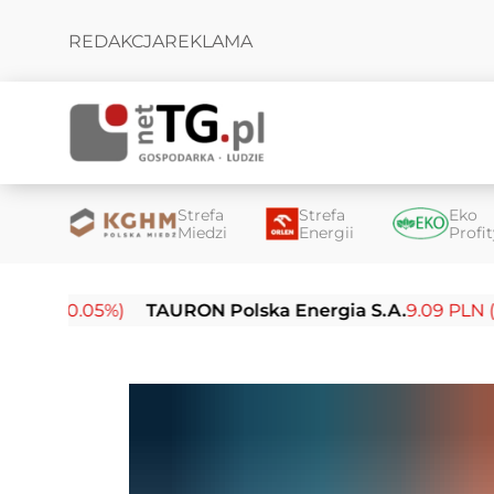
REDAKCJA
REKLAMA
Strefa
Strefa
Eko
Miedzi
Energii
Profi
(-0.05%)
TAURON Polska Energia S.A.
9.09 PLN (-0.14%