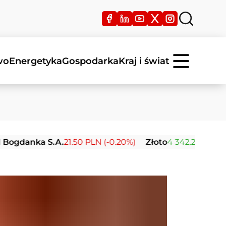
wo
Energetyka
Gospodarka
Kraj i świat
anka S.A.
21.50 PLN (-0.20%)
Złoto
4 342.26 USD (0.00%)