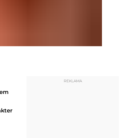
REKLAMA
dem
akter