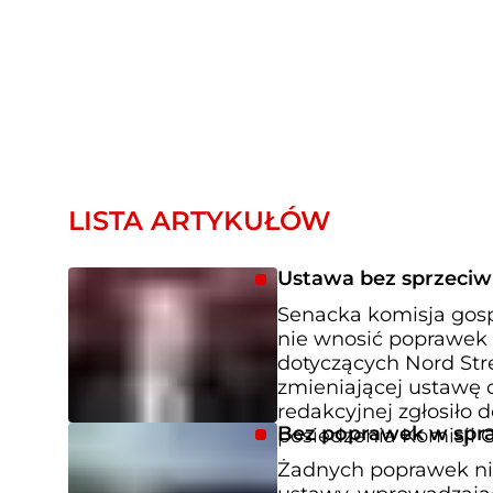
LISTA ARTYKUŁÓW
Ustawa bez sprzeciw
Senacka komisja gosp
nie wnosić poprawek
dotyczących Nord Str
zmieniającej ustawę 
redakcyjnej zgłosiło 
Bez poprawek w spra
posiedzenia Komisji 
Żadnych poprawek nie 