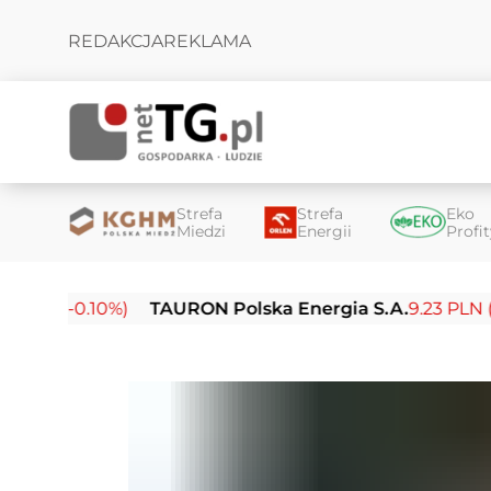
REDAKCJA
REKLAMA
Strefa
Strefa
Eko
Miedzi
Energii
Profi
0.10%)
TAURON Polska Energia S.A.
9.23 PLN (-0.03%)