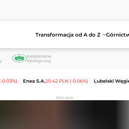
Transformacja od A do Z
Górnict
Kalejdoskop
ty
Ekologiczny
Enea S.A.
20.42 PLN (-0.06%)
Lubelski Węgiel Bogdan
REKLAMA