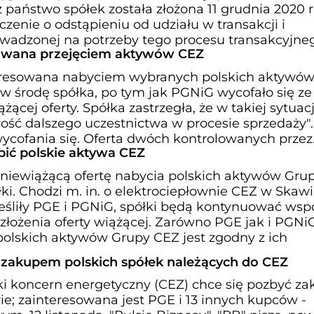
państwo spółek została złożona 11 grudnia 2020 r
zenie o odstąpieniu od udziału w transakcji i
wadzonej na potrzeby tego procesu transakcyjneg
sowana przejęciem aktywów CEZ
teresowana nabyciem wybranych polskich aktywó
w środę spółka, po tym jak PGNiG wycofało się ze
ącej oferty. Spółka zastrzegła, że w takiej sytuacj
wość dalszego uczestnictwa w procesie sprzedaży"
wycofania się. Oferta dwóch kontrolowanych przez
pić polskie aktywa CEZ
y niewiążącą ofertę nabycia polskich aktywów Gru
łki. Chodzi m. in. o elektrociepłownie CEZ w Skawi
eśliły PGE i PGNiG, spółki będą kontynuować wsp
złożenia oferty wiążącej. Zarówno PGE jak i PGNi
polskich aktywów Grupy CEZ jest zgodny z ich
zakupem polskich spółek należących do CEZ
ski koncern energetyczny (CEZ) chce się pozbyć z
e; zainteresowana jest PGE i 13 innych kupców -