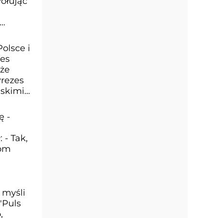
wołując
olsce i
nes
oże
Prezes
lskimi
ę -
 - Tak,
zom
 myśli
"Puls
,