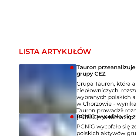
LISTA ARTYKUŁÓW
Tauron przeanalizuj
grupy CEZ
Grupa Tauron, która 
ciepłowniczych, rozsz
wybranych polskich a
w Chorzowie - wynika
Tauron prowadził ro
PGNiG wycofało się z
(PGNiG) na temat sp
PGNiG wycofało się ze
polskich aktywów gru