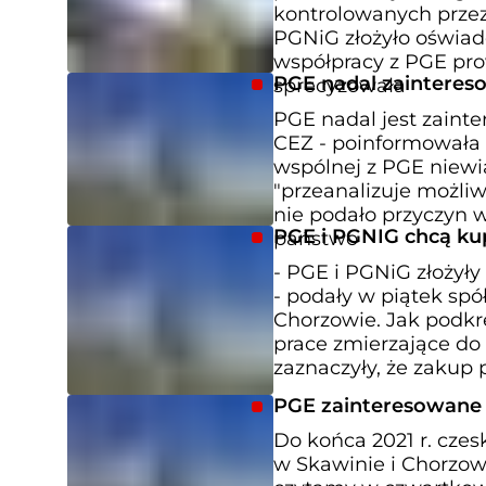
kontrolowanych przez 
PGNiG złożyło oświadc
współpracy z PGE pro
PGE nadal zaintere
sprecyzowała
PGE nadal jest zain
CEZ - poinformowała 
wspólnej z PGE niewiąż
"przeanalizuje możli
nie podało przyczyn 
PGE i PGNIG chcą ku
państwo
- PGE i PGNiG złożył
- podały w piątek spó
Chorzowie. Jak podkr
prace zmierzające do 
zaznaczyły, że zakup 
PGE zainteresowane 
Do końca 2021 r. cze
w Skawinie i Chorzowi