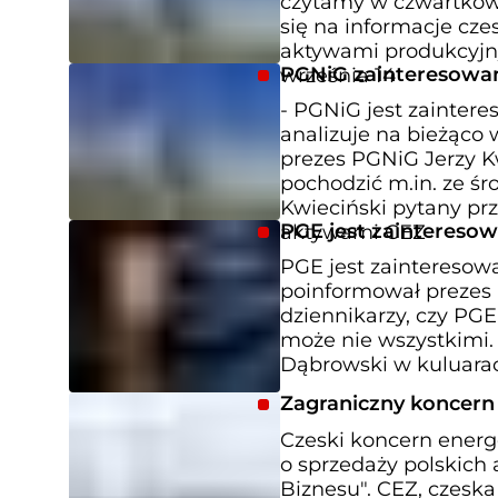
czytamy w czwartkowym
się na informacje cze
aktywami produkcyjny
PGNiG zainteresowa
września 14
- PGNiG jest zainter
analizuje na bieżąco
prezes PGNiG Jerzy K
pochodzić m.in. ze ś
Kwieciński pytany pr
PGE jest zaintereso
aktywami CEZ
PGE jest zainteresow
poinformował prezes 
dziennikarzy, czy PGE
może nie wszystkimi.
Dąbrowski w kuluarac
Zagraniczny koncern
Czeski koncern energ
o sprzedaży polskich
Biznesu". CEZ, czesk