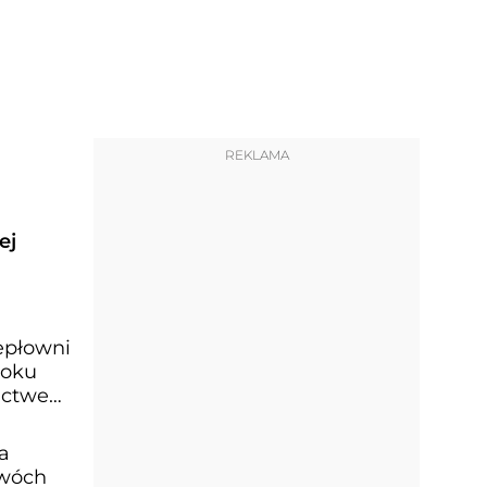
REKLAMA
ej
epłowni
roku
nictwem
a
dwóch