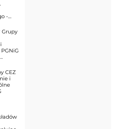
.
o -
w Grupy
i
. PGNiG
py CEZ
nie i
ólne
G
akładów