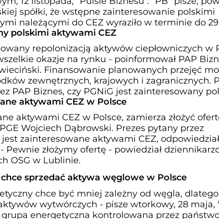
, 12 listopada, "Pulsie Biznesu". "PB" pisze, po
skiej spółki, że wstępne zainteresowanie polskimi
mi należącymi do CEZ wyraziło w terminie do 29
ny polskimi aktywami CEZ
esowany repolonizacją aktywów ciepłowniczych w P
 wszelkie okazje na rynku - poinformował PAP Biz
wieciński. Finansowanie planowanych przejęć m
rodków zewnętrznych, krajowych i zagranicznych. 
zez PAP Biznes, czy PGNiG jest zainteresowany po
wane aktywami CEZ w Polsce
ane aktywami CEZ w Polsce, zamierza złożyć ofert
PGE Wojciech Dąbrowski. Prezes pytany przez
 jest zainteresowane aktywami CEZ, odpowiedział:
 - Pewnie złożymy ofertę - powiedział dziennikar
h OSG w Lublinie.
 chce sprzedać aktywa węglowe w Polsce
etyczny chce być mniej zależny od węgla, dlatego
 aktywów wytwórczych - pisze wtorkowy, 28 maja, 
a grupa energetyczna kontrolowana przez państwo