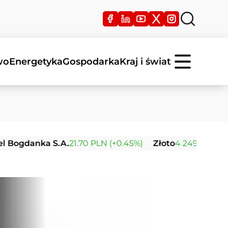
wo
Energetyka
Gospodarka
Kraj i świat
ka S.A.
21.70 PLN (+0.45%)
Złoto
4 249.66 USD (+0.06%)