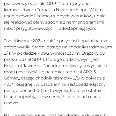
pracownicy oddziału GRP-2, fedrujący pod
kierownictwem Tomasza Niedobeckiego. W tym
rejonie również, mimo trudnych warunków, udało
się realizować plany zgodnie z harmonogramami
robót przygotowawczych i udostępniających.
Trzeci kwartał 2024 r. także przyniósł kopalni bardzo
dobre wyniki. Średni postęp na chodniku taśmowym
2/III w pokładzie 409/2 wyniósł 230 m. Drążony był
przez oddział GRP-1, którego oddziałowym jest
Krzysztof Jaworski. Ponadnormatywnym wynikiem
mógł poszczycić się natomiast oddział GRP-3.
Górnicy, drążąc chodnik taśmowy 2/B w pokładzie
405/1, osiągnęli w październiku i listopadzie łączny
postęp ponad 600 m. To wyniki, które w ostatnich
latach pojawiają się w naszych kopalniach coraz
rzadziej.
Na uwagę zasługuje poza tym drążenie dowierzchni