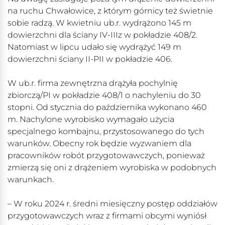
na ruchu Chwałowice, z którym górnicy też świetnie
sobie radzą. W kwietniu ub.r. wydrążono 145 m
dowierzchni dla ściany IV-IIIz w pokładzie 408/2.
Natomiast w lipcu udało się wydrążyć 149 m
dowierzchni ściany II-PII w pokładzie 406.
W ub.r. firma zewnętrzna drążyła pochylnię
zbiorczą/PI w pokładzie 408/1 o nachyleniu do 30
stopni. Od stycznia do października wykonano 460
m. Nachylone wyrobisko wymagało użycia
specjalnego kombajnu, przystosowanego do tych
warunków. Obecny rok będzie wyzwaniem dla
pracowników robót przygotowawczych, ponieważ
zmierzą się oni z drążeniem wyrobiska w podobnych
warunkach.
– W roku 2024 r. średni miesięczny postęp oddziałów
przygotowawczych wraz z firmami obcymi wyniósł