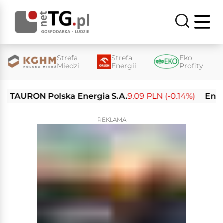
Strefa
Strefa
Eko
Miedzi
Energii
Profity
RON Polska Energia S.A.
9.09 PLN (-0.14%)
Enea S.A.
2
REKLAMA