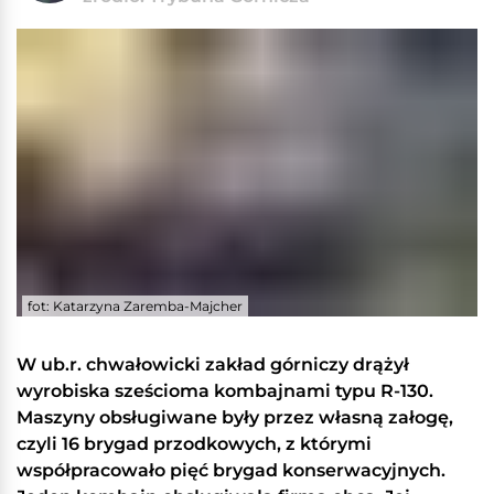
fot: Katarzyna Zaremba-Majcher
W ub.r. chwałowicki zakład górniczy drążył
wyrobiska sześcioma kombajnami typu R-130.
Maszyny obsługiwane były przez własną załogę,
czyli 16 brygad przodkowych, z którymi
współpracowało pięć brygad konserwacyjnych.