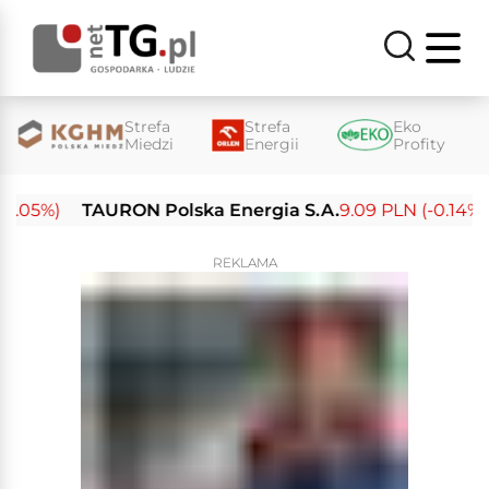
Strefa
Strefa
Eko
Miedzi
Energii
Profity
05%)
TAURON Polska Energia S.A.
9.09 PLN (-0.14%)
E
REKLAMA