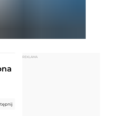
REKLAMA
ona
tępnij