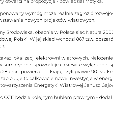
my otwarci na propozycje - powiedział Motyka.
roponowany wymóg może realnie zagrozić rozwojo
wstawanie nowych projektów wiatrowych.
ny Środowiska, obecnie w Polsce sieć Natura 200
dowej Polski. W jej skład wchodzi 867 tzw. obszar
ch.
akaz lokalizacji elektrowni wiatrowych. Nałożenie
ów sumarycznie spowoduje całkowite wyłączenie 
8 proc. powierzchni kraju, czyli prawie 90 tys. k
zablokuje to całkowicie nowe inwestycje w energi
Stowarzyszenia Energetyki Wiatrowej Janusz Gajo
ijać OZE będzie kolejnym bublem prawnym - dodał