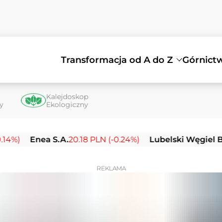
Transformacja od A do Z
Górnict
Kalejdoskop
ty
Ekologiczny
Enea S.A.
20.18 PLN (-0.24%)
Lubelski Węgiel Bogdanka
REKLAMA