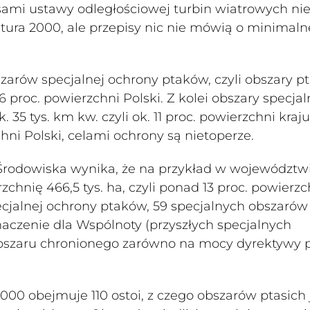
ami ustawy odległościowej turbin wiatrowych ni
ura 2000, ale przepisy nic nie mówią o minimaln
arów specjalnej ochrony ptaków, czyli obszary pt
16 proc. powierzchni Polski. Z kolei obszary specjal
. 35 tys. km kw. czyli ok. 11 proc. powierzchni kraj
zchni Polski, celami ochrony są nietoperze.
Środowiska wynika, że na przykład w województw
nię 466,5 tys. ha, czyli ponad 13 proc. powierzc
ecjalnej ochrony ptaków, 59 specjalnych obszarów
aczenie dla Wspólnoty (przyszłych specjalnych
obszaru chronionego zarówno na mocy dyrektywy pt
 obejmuje 110 ostoi, z czego obszarów ptasich je