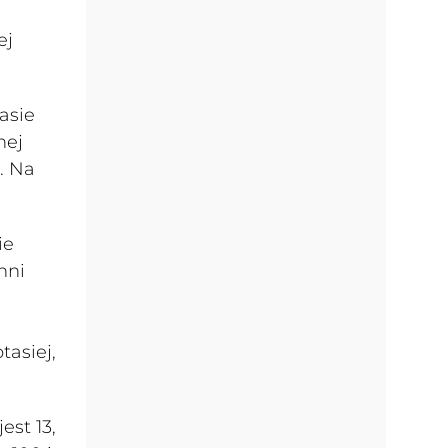
e
ej
asie
nej
u. Na
ie
hni
asiej,
st 13,