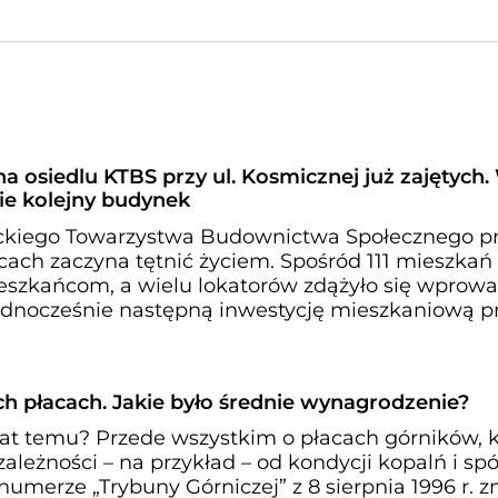
a osiedlu KTBS przy ul. Kosmicznej już zajętych.
e kolejny budynek
ckiego Towarzystwa Budownictwa Społecznego prz
ach zaczyna tętnić życiem. Spośród 111 mieszkań 
eszkańcom, a wielu lokatorów zdążyło się wprowa
dnocześnie następną inwestycję mieszkaniową prz
h płacach. Jakie było średnie wynagrodzenie?
lat temu? Przede wszystkim o płacach górników, 
ależności – na przykład – od kondycji kopalń i sp
numerze „Trybuny Górniczej” z 8 sierpnia 1996 r. z