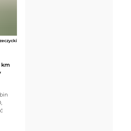
zeczycki
5 km
y
bin
,
yć