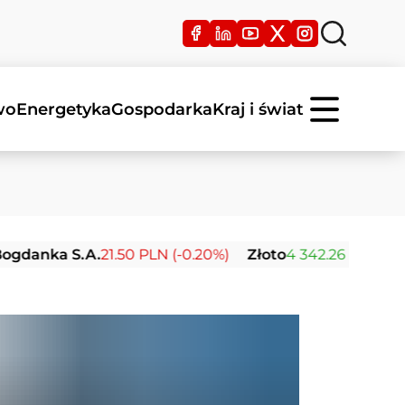
wo
Energetyka
Gospodarka
Kraj i świat
 S.A.
21.50 PLN (-0.20%)
Złoto
4 342.26 USD (0.00%)
S