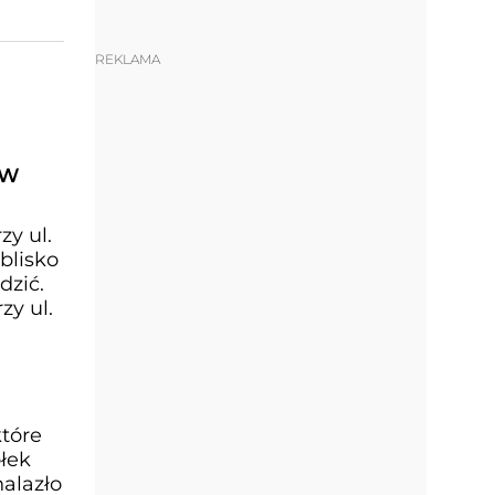
REKLAMA
 W
y ul.
blisko
dzić.
y ul.
które
ółek
nalazło