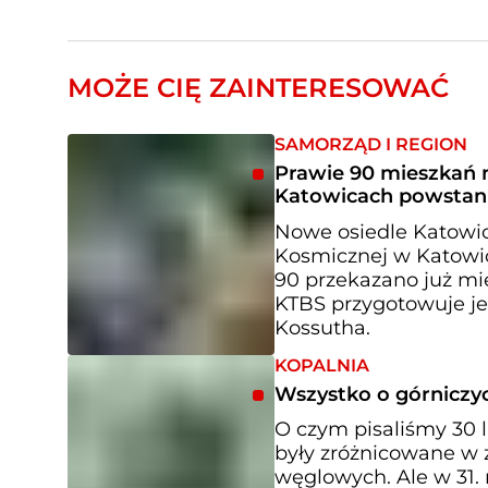
MOŻE CIĘ ZAINTERESOWAĆ
SAMORZĄD I REGION
Prawie 90 mieszkań n
Katowicach powstani
Nowe osiedle Katowi
Kosmicznej w Katowic
90 przekazano już mi
KTBS przygotowuje je
Kossutha.
KOPALNIA
Wszystko o górniczyc
O czym pisaliśmy 30 
były zróżnicowane w z
węglowych. Ale w 31. 