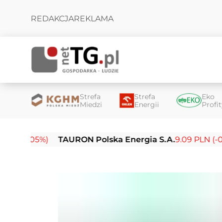
REDAKCJA
REKLAMA
Strefa
Strefa
Eko
Miedzi
Energii
Profi
05%)
TAURON Polska Energia S.A.
9.09 PLN (-0.14%)