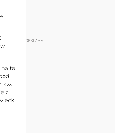
wi
0
REKLAMA
ów
 na te
spod
m kw.
ę z
wiecki.