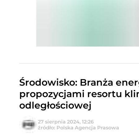
Środowisko: Branża ener
propozycjami resortu kl
odległościowej
27 sierpnia 2024, 12:26
źródło: Polska Agencja Prasowa