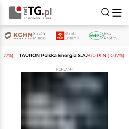
Strefa
Strefa
Eko
Miedzi
Energii
Profity
7%)
TAURON Polska Energia S.A.
9.10 PLN (-0.17%)
En
REKLAMA