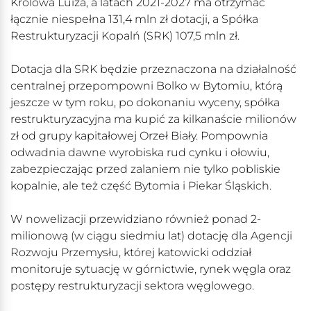
Królowa Luiza, a latach 2021-2027 ma otrzymać
łącznie niespełna 131,4 mln zł dotacji, a Spółka
Restrukturyzacji Kopalń (SRK) 107,5 mln zł.
Dotacja dla SRK będzie przeznaczona na działalność
centralnej przepompowni Bolko w Bytomiu, którą
jeszcze w tym roku, po dokonaniu wyceny, spółka
restrukturyzacyjna ma kupić za kilkanaście milionów
zł od grupy kapitałowej Orzeł Biały. Pompownia
odwadnia dawne wyrobiska rud cynku i ołowiu,
zabezpieczając przed zalaniem nie tylko pobliskie
kopalnie, ale też część Bytomia i Piekar Śląskich.
W nowelizacji przewidziano również ponad 2-
milionową (w ciągu siedmiu lat) dotację dla Agencji
Rozwoju Przemysłu, której katowicki oddział
monitoruje sytuację w górnictwie, rynek węgla oraz
postępy restrukturyzacji sektora węglowego.