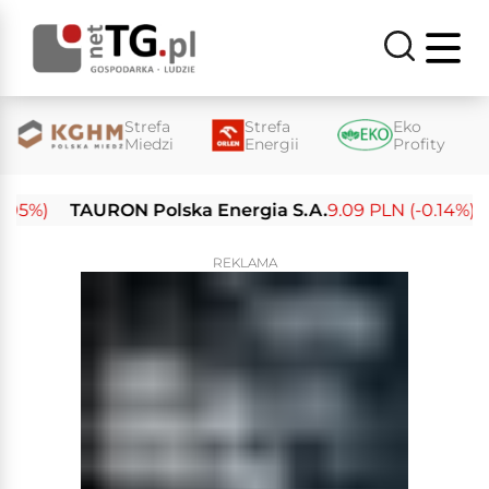
Strefa
Strefa
Eko
Miedzi
Energii
Profity
5%)
TAURON Polska Energia S.A.
9.09 PLN (-0.14%)
En
REKLAMA