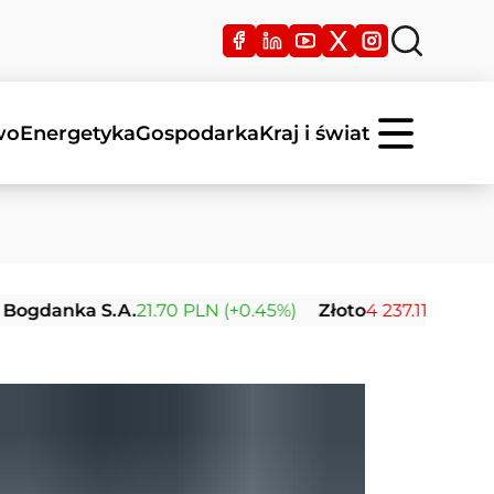
wo
Energetyka
Gospodarka
Kraj i świat
ka S.A.
21.70 PLN (+0.45%)
Złoto
4 237.11 USD (-0.23%)