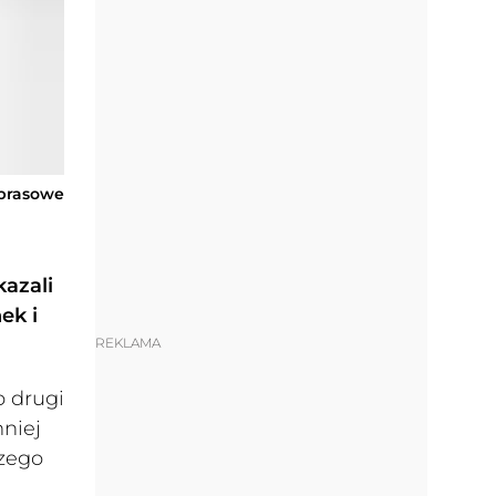
 prasowe
azali
ek i
REKLAMA
o drugi
mniej
zego