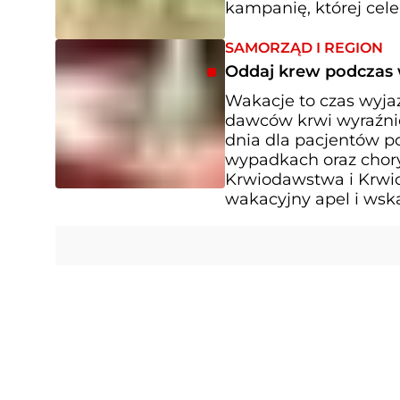
kampanię, której cele
SAMORZĄD I REGION
Oddaj krew podczas 
Wakacje to czas wyja
dawców krwi wyraźnie
dnia dla pacjentów 
wypadkach oraz chor
Krwiodawstwa i Krwi
wakacyjny apel i wska