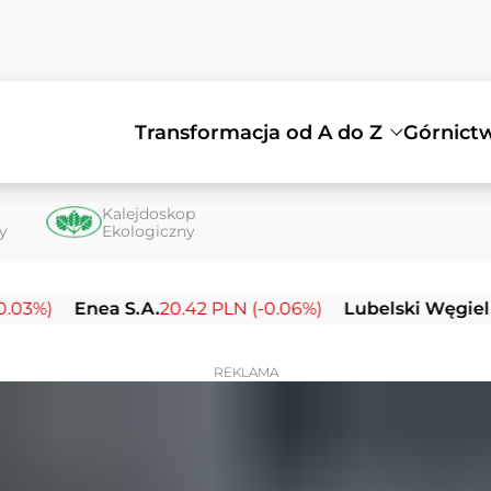
Transformacja od A do Z
Górnict
Kalejdoskop
ty
Ekologiczny
Enea S.A.
20.42 PLN (-0.06%)
Lubelski Węgiel Bogdan
REKLAMA