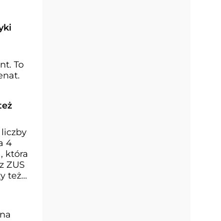
yki
nt. To
enat.
też
liczby
a 4
, która
 z ZUS
y też
yna