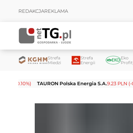
REDAKCJA
REKLAMA
Strefa
Strefa
Eko
Miedzi
Energii
Profi
.10%)
TAURON Polska Energia S.A.
9.23 PLN (-0.03%)