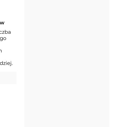
ów
iczba
ego
m
ziej.