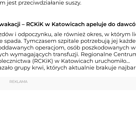
m jest przeciwdziałanie suszy.
wakacji – RCKiK w Katowicach apeluje do dawc
zdów i odpoczynku, ale również okres, w którym l
 spada. Tymczasem szpitale potrzebują jej każd
poddawanych operacjom, osób poszkodowanych w
ych wymagających transfuzji. Regionalne Centru
olecznictwa (RCKiK) w Katowicach uruchomiło
zało grupy krwi, których aktualnie brakuje najbard
REKLAMA