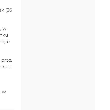
ek (36
, w
ynku
nięte
 proc.
inut.
a w