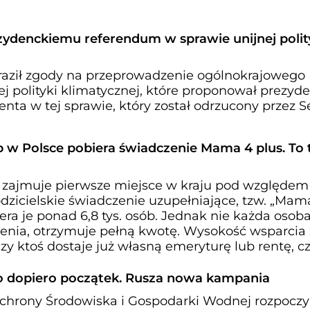
zydenckiemu referendum w sprawie unijnej polit
raził zgody na przeprowadzenie ogólnokrajowego
j polityki klimatycznej, które proponował prezyde
nta w tej sprawie, który został odrzucony przez S
ób w Polsce pobiera świadczenie Mama 4 plus. To 
zajmuje pierwsze miejsce w kraju pod względem 
dzicielskie świadczenie uzupełniające, tzw. „Mam
era je ponad 6,8 tys. osób. Jednak nie każda osoba
nia, otrzymuje pełną kwotę. Wysokość wsparcia
czy ktoś dostaje już własną emeryturę lub rentę, cz
i to dopiero początek. Rusza nowa kampania
hrony Środowiska i Gospodarki Wodnej rozpocz