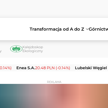
Transformacja od A do Z
Górnict
Kalejdoskop
ty
Ekologiczny
Enea S.A.
20.48 PLN (-0.14%)
Lubelski Węgiel Bogdank
REKLAMA