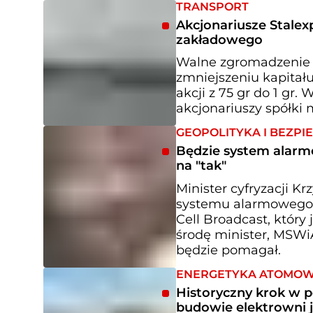
TRANSPORT
Akcjonariusze Stalex
zakładowego
Walne zgromadzenie s
zmniejszeniu kapitał
akcji z 75 gr do 1 gr
akcjonariuszy spółki m
GEOPOLITYKA I BEZP
Będzie system alarmo
na "tak"
Minister cyfryzacji 
systemu alarmowego n
Cell Broadcast, który
środę minister, MSWiA
będzie pomagał.
ENERGETYKA ATOMO
Historyczny krok w p
budowie elektrowni 