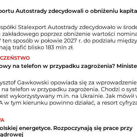
portu Autostrady zdecydowali o obniżeniu kapita
półki Stalexport Autostrady zdecydowało w środ
u zakładowego poprzez obniżenie wartości nomina
. W ten sposób w połowie 2027 r. do podziału międz
ają trafić blisko 183 mln zł.
IECZEŃSTWO
wy na telefon w przypadku zagrożenia? Minister
Krzysztof Gawkowski opowiada się za wprowadzeni
a telefon w przypadku zagrożenia. Chodzi o sy
 jest wykorzystywany m.in. na Ukrainie. Jak mówił
 w tym kierunku powinno działać, a resort cyfryza
WA
olskiej energetyce. Rozpoczynają się prace przy
jądrowej