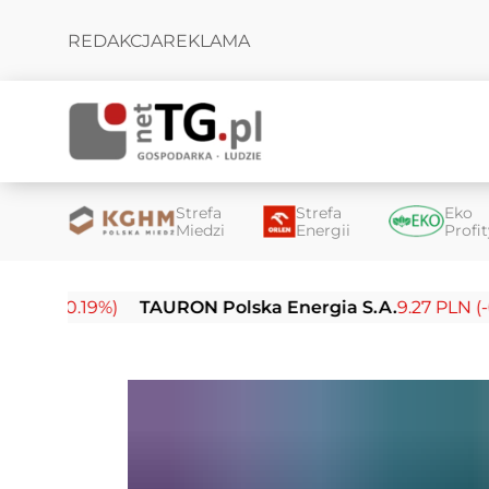
REDAKCJA
REKLAMA
Strefa
Strefa
Eko
Miedzi
Energii
Profi
.19%)
TAURON Polska Energia S.A.
9.27 PLN (-0.14%)