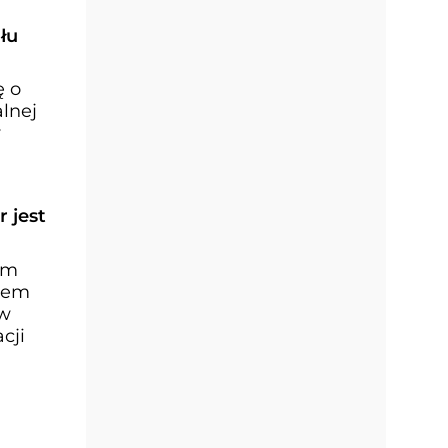
łu
ę o
lnej
y
 jest
em
stem
 w
cji