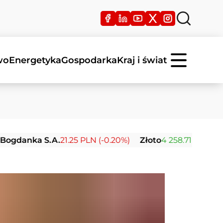
wo
Energetyka
Gospodarka
Kraj i świat
a S.A.
21.25 PLN (-0.20%)
Złoto
4 258.71 USD (+0.27%)