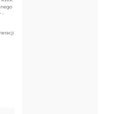
nnego
 -
eracji