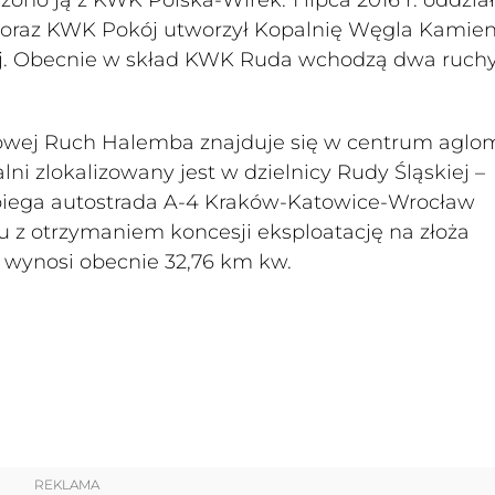
oraz KWK Pokój utworzył Kopalnię Węgla Kamie
ej. Obecnie w skład KWK Ruda wchodzą dwa ruchy
towej Ruch Halemba znajduje się w centrum aglom
ni zlokalizowany jest w dzielnicy Rudy Śląskiej –
ebiega autostrada A-4 Kraków-Katowice-Wrocław
 z otrzymaniem koncesji eksploatację na złoża
 wynosi obecnie 32,76 km kw.
REKLAMA