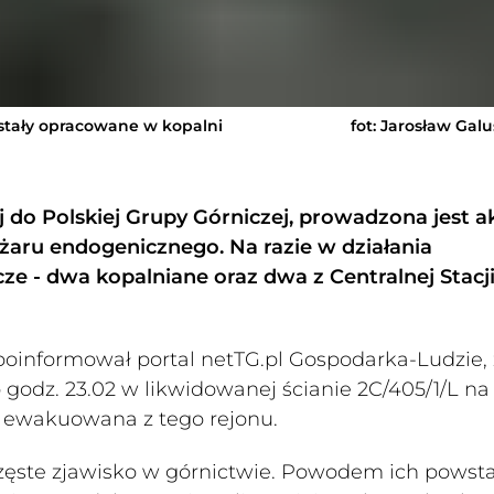
ostały opracowane w kopalni
fot: Jarosław Gal
do Polskiej Grupy Górniczej, prowadzona jest a
aru endogenicznego. Na razie w działania
e - dwa kopalniane oraz dwa z Centralnej Stacj
oinformował portal netTG.pl Gospodarka-Ludzie, 
o godz. 23.02 w likwidowanej ścianie 2C/405/1/L na
t ewakuowana z tego rejonu.
częste zjawisko w górnictwie. Powodem ich pows