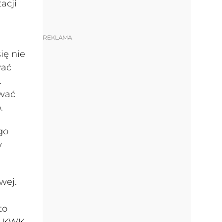
acji
REKLAMA
ię nie
wać
.
ować
.
go
w
wej.
to
ał KWK