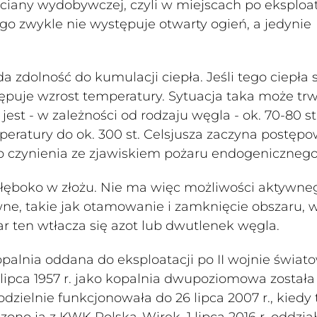
ciany wydobywczej, czyli w miejscach po eksploat
 zwykle nie występuje otwarty ogień, a jedynie
a zdolność do kumulacji ciepła. Jeśli tego ciepła s
stępuje wzrost temperatury. Sytuacja taka może tr
st - w zależności od rodzaju węgla - ok. 70-80 st
mperatury do ok. 300 st. Celsjusza zaczyna postęp
o czynienia ze zjawiskiem pożaru endogenicznego
 głęboko w złożu. Nie ma więc możliwości aktywne
wne, takie jak otamowanie i zamknięcie obszaru, 
 ten wtłacza się azot lub dwutlenek węgla.
alnia oddana do eksploatacji po II wojnie świato
lipca 1957 r. jako kopalnia dwupoziomowa została
zielnie funkcjonowała do 26 lipca 2007 r., kiedy 
no ją z KWK Polska-Wirek. 1 lipca 2016 r. oddzi