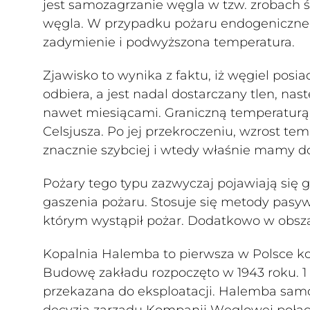
jest samozagrzanie węgla w tzw. zrobach ś
węgla. W przypadku pożaru endogenicznego
zadymienie i podwyższona temperatura.
Zjawisko to wynika z faktu, iż węgiel posiad
odbiera, a jest nadal dostarczany tlen, na
nawet miesiącami. Graniczną temperaturą je
Celsjusza. Po jej przekroczeniu, wzrost te
znacznie szybciej i wtedy właśnie mamy d
Pożary tego typu zazwyczaj pojawiają się
gaszenia pożaru. Stosuje się metody pasy
którym wystąpił pożar. Dodatkowo w obszar
Kopalnia Halemba to pierwsza w Polsce kop
Budowę zakładu rozpoczęto w 1943 roku. 1 
przekazana do eksploatacji. Halemba samod
decyzją zarządu Kompanii Węglowej połączo