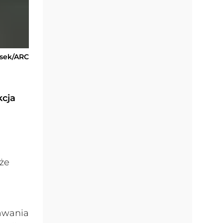
usek/ARC
kcja
i
że
tawania