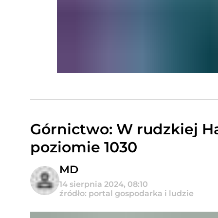
Górnictwo: W rudzkiej H
poziomie 1030
MD
14 sierpnia 2024, 08:10
źródło: portal gospodarka i ludzie