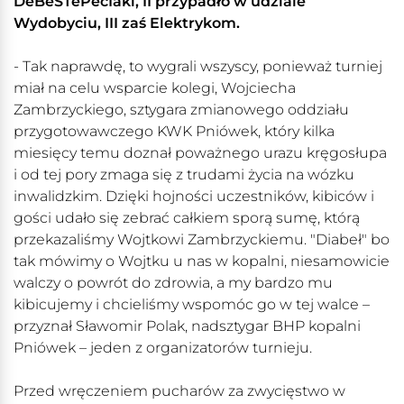
DeBeSTePecIaki, II przypadło w udziale
Wydobyciu, III zaś Elektrykom.
- Tak naprawdę, to wygrali wszyscy, ponieważ turniej
miał na celu wsparcie kolegi, Wojciecha
Zambrzyckiego, sztygara zmianowego oddziału
przygotowawczego KWK Pniówek, który kilka
miesięcy temu doznał poważnego urazu kręgosłupa
i od tej pory zmaga się z trudami życia na wózku
inwalidzkim. Dzięki hojności uczestników, kibiców i
gości udało się zebrać całkiem sporą sumę, którą
przekazaliśmy Wojtkowi Zambrzyckiemu. "Diabeł" bo
tak mówimy o Wojtku u nas w kopalni, niesamowicie
walczy o powrót do zdrowia, a my bardzo mu
kibicujemy i chcieliśmy wspomóc go w tej walce –
przyznał Sławomir Polak, nadsztygar BHP kopalni
Pniówek – jeden z organizatorów turnieju.
Przed wręczeniem pucharów za zwycięstwo w