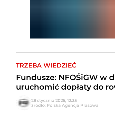
TRZEBA WIEDZIEĆ
Fundusze: NFOŚiGW w dr
uruchomić dopłaty do r
28 stycznia 2025, 12:35
źródło: Polska Agencja Prasowa