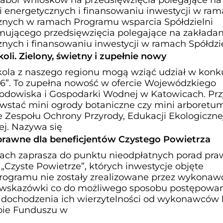
abór wniosków na przedsięwzięcia polegające na
ni energetycznych i finansowaniu inwestycji w ra
cznych w ramach Programu wsparcia Spółdzielni
ującego przedsięwzięcia polegające na zakładan
znych i finansowaniu inwestycji w ramach Spółdzi
li. Zielony, świetny i zupełnie nowy
ola z naszego regionu mogą wziąć udział w konk
6”. To zupełna nowość w ofercie Wojewódzkiego
odowiska i Gospodarki Wodnej w Katowicach. Prz
stać mini ogrody botaniczne czy mini arboretum
 Zespołu Ochrony Przyrody, Edukacji Ekologicznej
ej. Nazywa się
prawne dla beneficjentów Czystego Powietrza
h zaprasza do punktu nieodpłatnych porad pr
„Czyste Powietrze”, których inwestycje objęte
rogramu nie zostały zrealizowane przez wykonaw
i wskazówki co do możliwego sposobu postępowa
u dochodzenia ich wierzytelności od wykonawców
bie Funduszu w