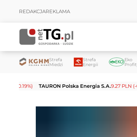
REDAKCJA
REKLAMA
Strefa
Strefa
Eko
Miedzi
Energii
Profi
.19%)
TAURON Polska Energia S.A.
9.27 PLN (-0.14%)