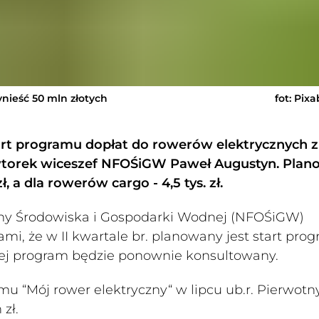
nieść 50 mln złotych
fot: Pix
art programu dopłat do rowerów elektrycznych z
wtorek wiceszef NFOŚiGW Paweł Augustyn. Pla
, a dla rowerów cargo - 4,5 tys. zł.
y Środowiska i Gospodarki Wodnej (NFOŚiGW)
mi, że w II kwartale br. planowany jest start pro
iej program będzie ponownie konsultowany.
 “Mój rower elektryczny“ w lipcu ub.r. Pierwotn
zł.