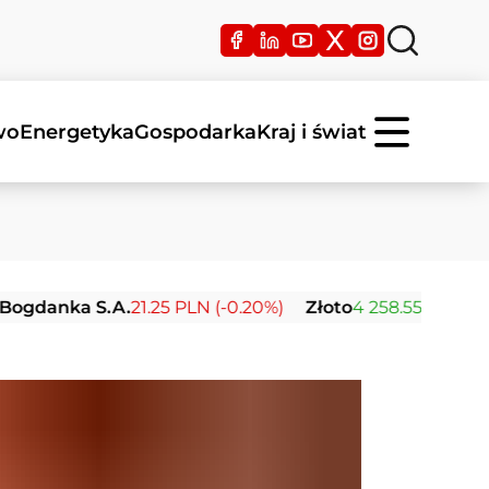
wo
Energetyka
Gospodarka
Kraj i świat
a S.A.
21.25 PLN (-0.20%)
Złoto
4 258.55 USD (+0.27%)