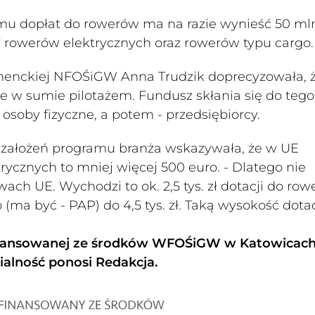
u dopłat do rowerów ma na razie wynieść 50 mln
“ rowerów elektrycznych oraz rowerów typu cargo.
menckiej NFOŚiGW Anna Trudzik doprecyzowała, 
ie w sumie pilotażem. Fundusz skłania się do tego
 osoby fizyczne, a potem - przedsiębiorcy.
h założeń programu branża wskazywała, że w UE
ycznych to mniej więcej 500 euro. - Dlatego nie
h UE. Wychodzi to ok. 2,5 tys. zł dotacji do row
(ma być - PAP) do 4,5 tys. zł. Taką wysokość dotac
ofinansowanej ze środków WFOŚiGW w Katowicac
alność ponosi Redakcja.