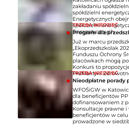
Katowicach ogłasza n
zakładaniu spółdziel
spółdzielni energety
Energetycznych obejm
TRZEBA WIEDZIEĆ
spółdzielni energetyc
Energetycznych.
Program dla przedszko
Już w marcu przedszk
„Ekoprzedszkolak 202
Funduszu Ochrony Śr
placówkach mogą pow
Konkurs to propozycje
TRZEBA WIEDZIEĆ
Profilaktyki Zdrowotn
Nieodpłatne porady 
WFOŚiGW w Katowicac
dla beneficjentów PP 
dofinansowaniem z p
Konsultacje prawne 
beneficjentów w cel
prowadzone w siedzi