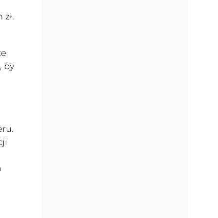
 zł.
że
, by
eru.
ji
h