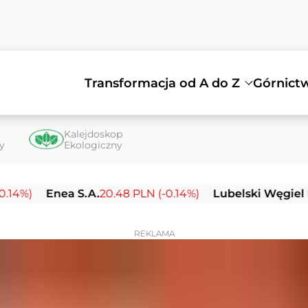
Transformacja od A do Z
Górnict
Kalejdoskop
ty
Ekologiczny
Enea S.A.
20.48 PLN (-0.14%)
Lubelski Węgiel Bogdank
REKLAMA