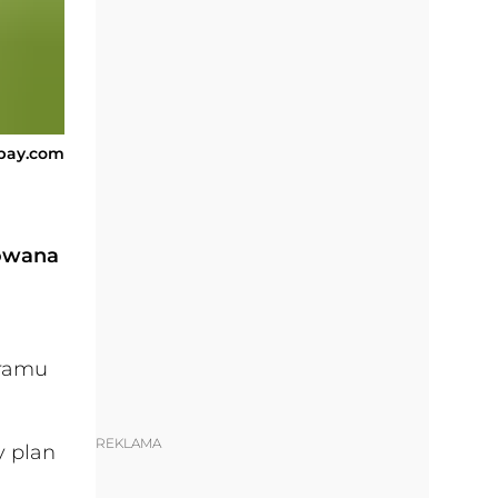
abay.com
nowana
gramu
REKLAMA
y plan