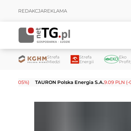
REDAKCJA
REKLAMA
Strefa
Strefa
Eko
Miedzi
Energii
Profi
.05%)
TAURON Polska Energia S.A.
9.09 PLN (-0.14%)