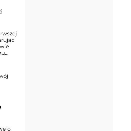
ć
erwszej
arując
twie
ku
zwój
h
we o