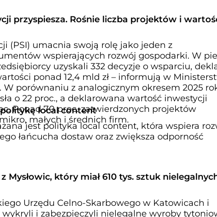
cji przyspiesza. Rośnie liczba projektów i wartoś
ji (PSI) umacnia swoją rolę jako jeden z
rumentów wspierających rozwój gospodarki. W pi
edsiębiorcy uzyskali 332 decyzje o wsparciu, dekl
wartości ponad 12,4 mld zł – informują w Ministers
i. W porównaniu z analogicznym okresem 2025 ro
sła o 22 proc., a deklarowana wartość inwestycji
roc. Ponad 70 proc. zatwierdzonych projektów
olitykę local content
mikro, małych i średnich firm.
na jest polityka local content, która wspiera ro
nego łańcucha dostaw oraz zwiększa odporność
 Mysłowic, który miał 610 tys. sztuk nielegalnyc
skiego Urzędu Celno-Skarbowego w Katowicach i
 wykryli i zabezpieczyli nielegalne wyroby tytonio