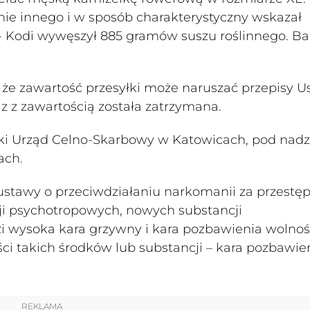
ie innego i w sposób charakterystyczny wskazał
ie - Kodi wywęszył 885 gramów suszu roślinnego. B
że zawartość przesyłki może naruszać przepisy U
z z zawartością została zatrzymana.
ski Urząd Celno-Skarbowy w Katowicach, pod nad
ach.
ustawy o przeciwdziałaniu narkomanii za przestę
ji psychotropowych, nowych substancji
 wysoka kara grzywny i kara pozbawienia wolnoś
ści takich środków lub substancji – kara pozbawie
REKLAMA