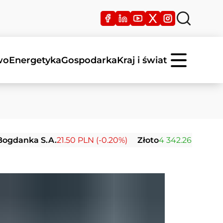
wo
Energetyka
Gospodarka
Kraj i świat
a S.A.
21.50 PLN (-0.20%)
Złoto
4 342.26 USD (0.00%)