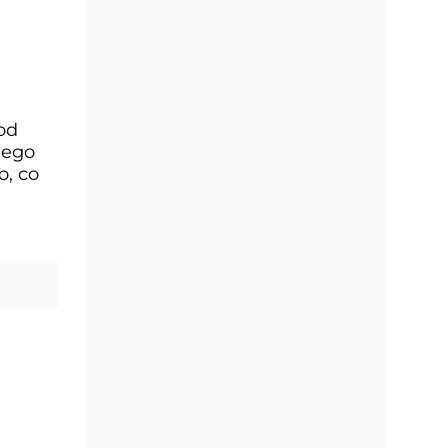
od
iego
o, co