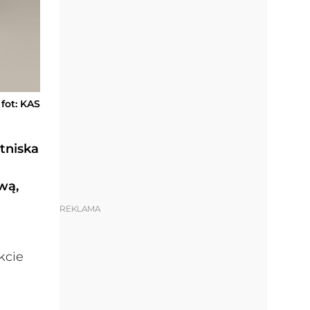
fot: KAS
tniska
wą,
REKLAMA
kcie