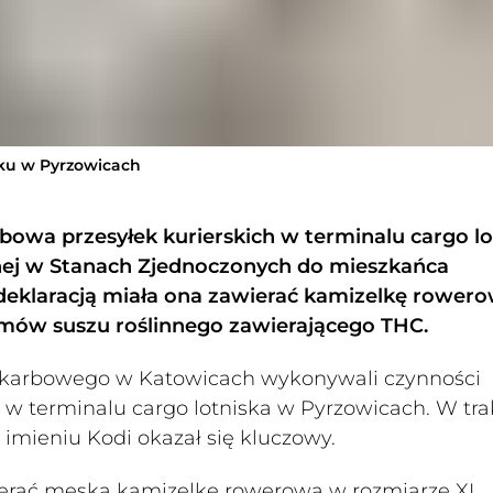
sku w Pyrzowicach
rbowa przesyłek kurierskich w terminalu cargo lo
anej w Stanach Zjednoczonych do mieszkańca
eklaracją miała ona zawierać kamizelkę rowero
amów suszu roślinnego zawierającego THC.
-Skarbowego w Katowicach wykonywali czynności
h w terminalu cargo lotniska w Pyrzowicach. W tra
imieniu Kodi okazał się kluczowy.
wierać męską kamizelkę rowerową w rozmiarze XL.