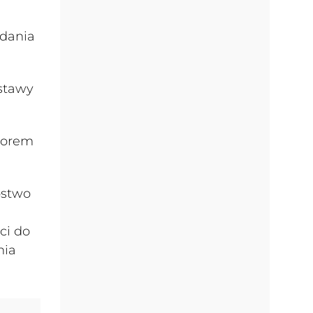
adania
stawy
zorem
pstwo
ci do
nia