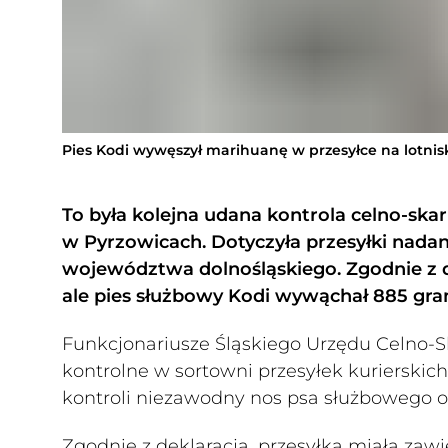
Pies Kodi wywęszył marihuanę w przesyłce na lotni
To była kolejna udana kontrola celno-ska
w Pyrzowicach. Dotyczyła przesyłki nad
województwa dolnośląskiego. Zgodnie z d
ale pies służbowy Kodi wywąchał 885 gr
Funkcjonariusze Śląskiego Urzędu Celno
kontrolne w sortowni przesyłek kurierskic
kontroli niezawodny nos psa służbowego o 
Zgodnie z deklaracją, przesyłka miała za