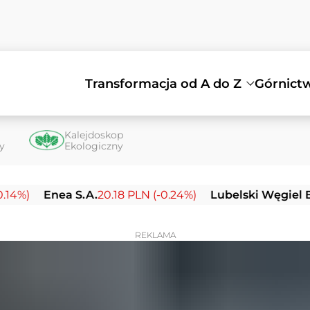
Transformacja od A do Z
Górnict
Kalejdoskop
ty
Ekologiczny
Enea S.A.
20.18 PLN (-0.24%)
Lubelski Węgiel Bogdank
REKLAMA