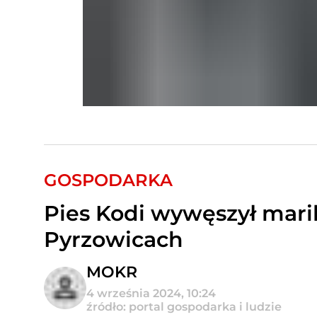
GOSPODARKA
Pies Kodi wywęszył mari
Pyrzowicach
MOKR
4 września 2024, 10:24
źródło: portal gospodarka i ludzie