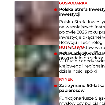
GOSPODARKA
Polska Strefa Inwesty
inwestycji
Polska Strefa Inwestyc
najważniejszych inst
połowie 2026 roku prz
inwestycje o łącznej 
Rozwoju i Technologi
HUTNICTWO
liczba projektów wzro
zwiększyła się o 29 p
Huta Łabędy wdraża p
przypadało na sektor 
W Hucie Łabędy wdraża
krajowego i regional
działalności spółki
RYNEK
Zatrzymano 50-latka z
papierosów
Funkcjonariusze Ślą
mysłowiccy policjanci