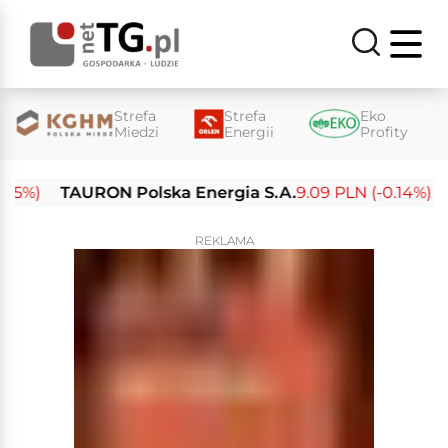
Strefa
Strefa
Eko
Miedzi
Energii
Profity
%)
TAURON Polska Energia S.A.
9.09 PLN (-0.14%)
Ene
REKLAMA