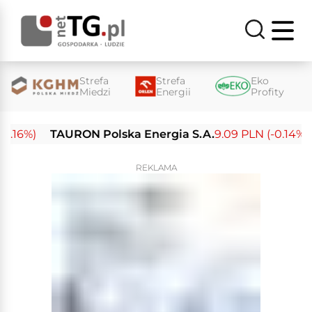
Strefa
Strefa
Eko
Miedzi
Energii
Profity
16%)
TAURON Polska Energia S.A.
9.09 PLN (-0.14%)
E
REKLAMA