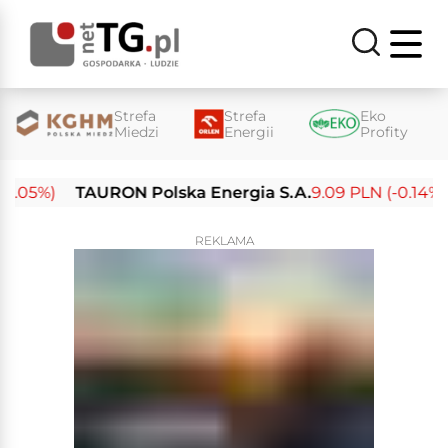
Strefa
Strefa
Eko
Miedzi
Energii
Profity
05%)
TAURON Polska Energia S.A.
9.09 PLN (-0.14%)
REKLAMA