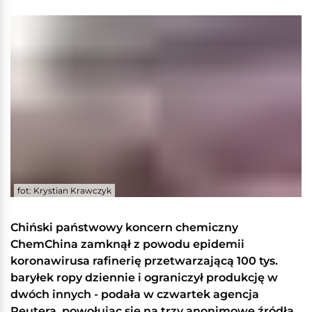
fot: Krystian Krawczyk
Chiński państwowy koncern chemiczny
ChemChina zamknął z powodu epidemii
koronawirusa rafinerię przetwarzającą 100 tys.
baryłek ropy dziennie i ograniczył produkcję w
dwóch innych - podała w czwartek agencja
Reutera, powołując się na trzy anonimowe źródła.