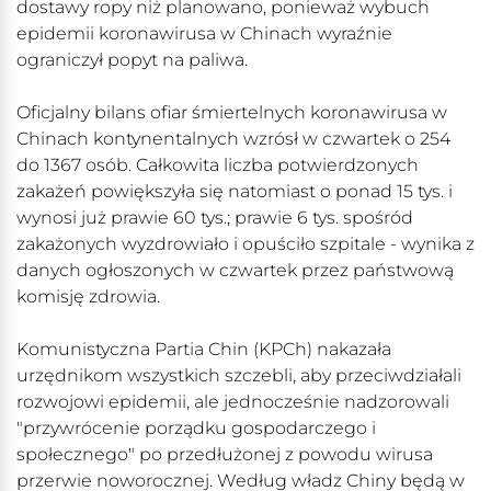
dostawy ropy niż planowano, ponieważ wybuch
epidemii koronawirusa w Chinach wyraźnie
ograniczył popyt na paliwa.
Oficjalny bilans ofiar śmiertelnych koronawirusa w
Chinach kontynentalnych wzrósł w czwartek o 254
do 1367 osób. Całkowita liczba potwierdzonych
zakażeń powiększyła się natomiast o ponad 15 tys. i
wynosi już prawie 60 tys.; prawie 6 tys. spośród
zakażonych wyzdrowiało i opuściło szpitale - wynika z
danych ogłoszonych w czwartek przez państwową
komisję zdrowia.
Komunistyczna Partia Chin (KPCh) nakazała
urzędnikom wszystkich szczebli, aby przeciwdziałali
rozwojowi epidemii, ale jednocześnie nadzorowali
"przywrócenie porządku gospodarczego i
społecznego" po przedłużonej z powodu wirusa
przerwie noworocznej. Według władz Chiny będą w