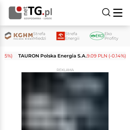
Strefa
Strefa
Eko
Miedzi
Energii
Profity
%)
TAURON Polska Energia S.A.
9.09 PLN (-0.14%)
En
REKLAMA