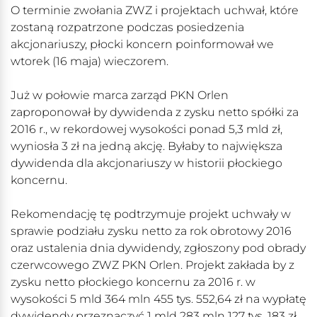
O terminie zwołania ZWZ i projektach uchwał, które
zostaną rozpatrzone podczas posiedzenia
akcjonariuszy, płocki koncern poinformował we
wtorek (16 maja) wieczorem.
Już w połowie marca zarząd PKN Orlen
zaproponował by dywidenda z zysku netto spółki za
2016 r., w rekordowej wysokości ponad 5,3 mld zł,
wyniosła 3 zł na jedną akcję. Byłaby to największa
dywidenda dla akcjonariuszy w historii płockiego
koncernu.
Rekomendację tę podtrzymuje projekt uchwały w
sprawie podziału zysku netto za rok obrotowy 2016
oraz ustalenia dnia dywidendy, zgłoszony pod obrady
czerwcowego ZWZ PKN Orlen. Projekt zakłada by z
zysku netto płockiego koncernu za 2016 r. w
wysokości 5 mld 364 mln 455 tys. 552,64 zł na wypłatę
dywidendy przeznaczyć 1 mld 283 mln 127 tys. 183 zł,