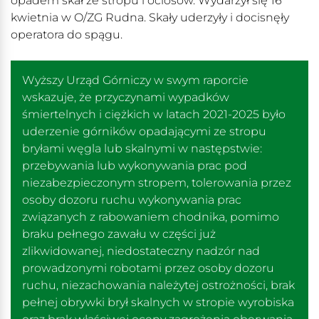
opadem skał ze stropu i ociosów. Wydarzył się 16
kwietnia w O/ZG Rudna. Skały uderzyły i docisnęły
operatora do spągu.
Wyższy Urząd Górniczy w swym raporcie
wskazuje, że przyczynami wypadków
śmiertelnych i ciężkich w latach 2021-2025 było
uderzenie górników opadającymi ze stropu
bryłami węgla lub skalnymi w następstwie:
przebywania lub wykonywania prac pod
niezabezpieczonym stropem, tolerowania przez
osoby dozoru ruchu wykonywania prac
związanych z rabowaniem chodnika, pomimo
braku pełnego zawału w części już
zlikwidowanej, niedostateczny nadzór nad
prowadzonymi robotami przez osoby dozoru
ruchu, niezachowania należytej ostrożności, brak
pełnej obrywki brył skalnych w stropie wyrobiska