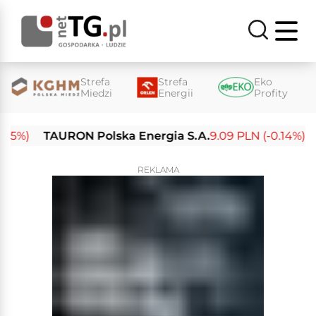
Strefa
Strefa
Eko
Miedzi
Energii
Profity
%)
TAURON Polska Energia S.A.
9.09 PLN (-0.14%)
Ene
REKLAMA