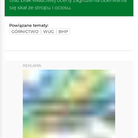
oraz brak właściwej oceny zagrożenia oberwania
się skał ze stropu i ociosu.
Powiązane tematy:
GÓRNICTWO
WUG
BHP
REKLAMA