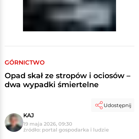
GÓRNICTWO
Opad skał ze stropów i ociosów –
dwa wypadki śmiertelne
Udostępnij
KAJ
19 maja 2026, 09:30
źródło: portal gospodarka i ludzie