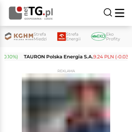
Strefa
Strefa
Eko
Miedzi
Energii
Profity
.10%)
TAURON Polska Energia S.A.
9.24 PLN (-0.03%)
REKLAMA