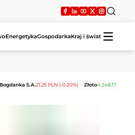
wo
Energetyka
Gospodarka
Kraj i świat
ka S.A.
21.25 PLN (-0.20%)
Złoto
4 248.17 USD (+0.03%)