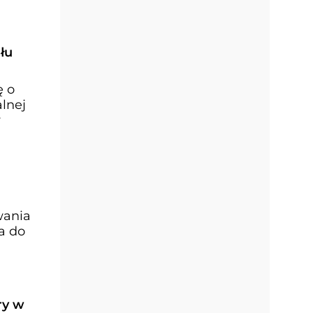
łu
ę o
lnej
y
wania
a do
ry w