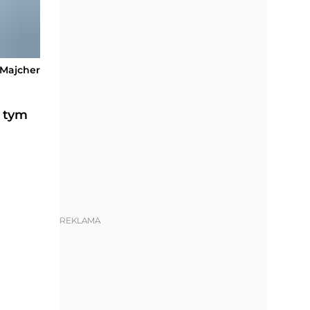
-Majcher
o tym
REKLAMA