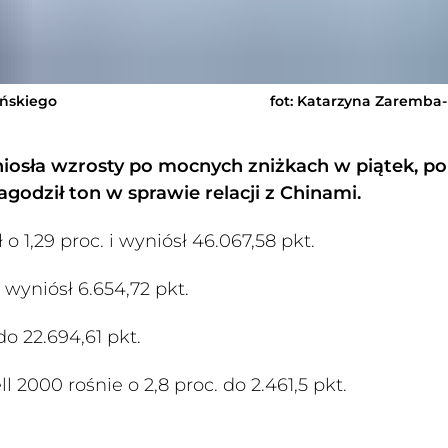
ńskiego
fot: Katarzyna Zaremba
niosła wzrosty po mocnych zniżkach w piątek, p
godził ton w sprawie relacji z Chinami.
 1,29 proc. i wyniósł 46.067,58 pkt.
 wyniósł 6.654,72 pkt.
o 22.694,61 pkt.
l 2000 rośnie o 2,8 proc. do 2.461,5 pkt.