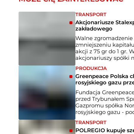
TRANSPORT
Akcjonariusze Stalex
zakładowego
Walne zgromadzenie s
zmniejszeniu kapitał
akcji z 75 gr do 1 gr
akcjonariuszy spółki m
PRODUKCJA
Greenpeace Polska c
rosyjskiego gazu pr
Fundacja Greenpeace 
przed Trybunałem Spr
Gazpromu spółka Nord
rosyjskiego gazu - po
TRANSPORT
POLREGIO kupuje sze