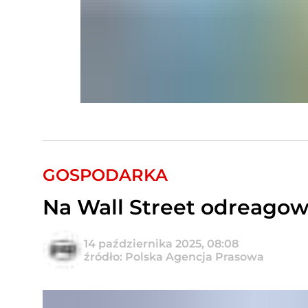
GOSPODARKA
Na Wall Street odreago
14 października 2025, 08:08
źródło: Polska Agencja Prasowa