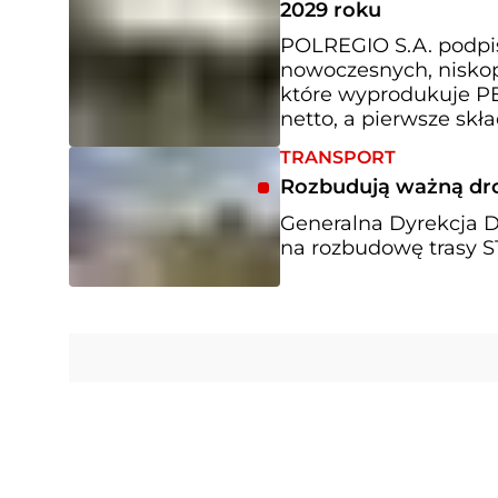
2029 roku
POLREGIO S.A. podpis
nowoczesnych, niskop
które wyprodukuje PE
netto, a pierwsze skł
TRANSPORT
Rozbudują ważną dro
Generalna Dyrekcja D
na rozbudowę trasy S