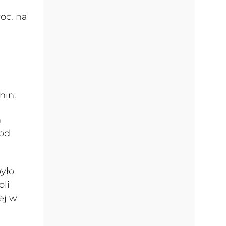
oc. na
hin.
h
pod
yło
oli
ej w