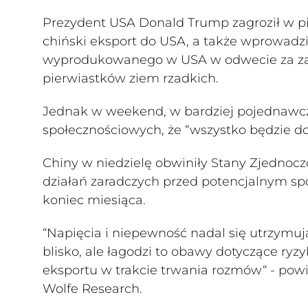
Prezydent USA Donald Trump zagroził w pi
chiński eksport do USA, a także wprowad
wyprodukowanego w USA w odwecie za zao
pierwiastków ziem rzadkich.
Jednak w weekend, w bardziej pojednawc
społecznościowych, że “wszystko będzie do
Chiny w niedzielę obwiniły Stany Zjednoczo
działań zaradczych przed potencjalnym s
koniec miesiąca.
“Napięcia i niepewność nadal się utrzymu
blisko, ale łagodzi to obawy dotyczące ry
eksportu w trakcie trwania rozmów“ - powie
Wolfe Research.