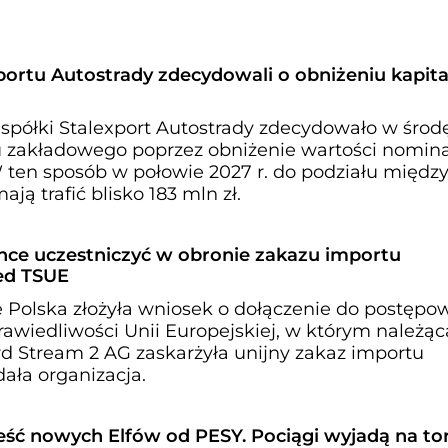
portu Autostrady zdecydowali o obniżeniu kapita
półki Stalexport Autostrady zdecydowało w środ
u zakładowego poprzez obniżenie wartości nomina
. W ten sposób w połowie 2027 r. do podziału międz
ają trafić blisko 183 mln zł.
hce uczestniczyć w obronie zakazu importu
zed TSUE
Polska złożyła wniosek o dołączenie do postępo
awiedliwości Unii Europejskiej, w którym należąc
 Stream 2 AG zaskarżyła unijny zakaz importu
dała organizacja.
ść nowych Elfów od PESY. Pociągi wyjadą na to