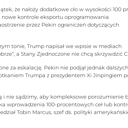
ątek, że nałoży dodatkowe cło w wysokości 100 pr
zi nowe kontrole eksportu oprogramowania
strzenie przez Pekin ograniczeń dotyczących
zym tonie, Trump napisał we wpisie w mediach
brze“, a Stany Zjednoczone nie chcą skrzywdzić C
ne za eskalację. Pekin nie podjął jednak dalszyc
potkaniem Trumpa z prezydentem Xi Jinpingiem 
ją i nie sądzimy, aby kompleksowe porozumienie b
zyka wprowadzenia 100-procentowych ceł lub kontr
dział Tobin Marcus, szef ds. polityki amerykański