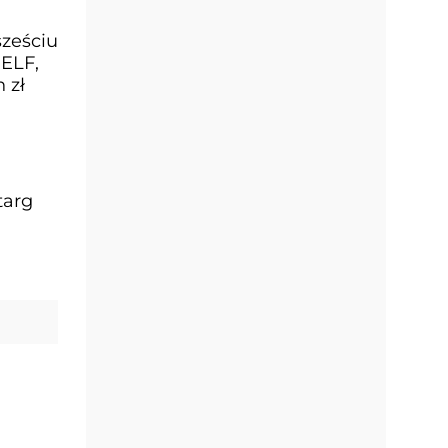
sześciu
ELF,
 zł
targ