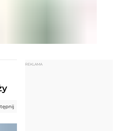
REKLAMA
ży
tępnij