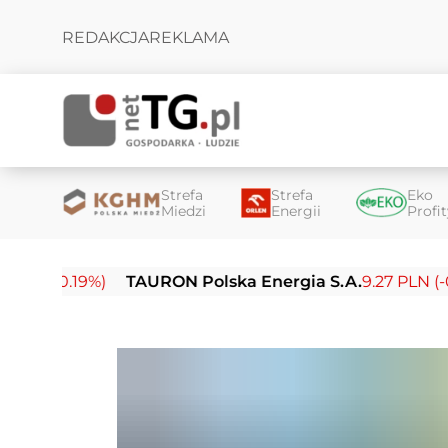
REDAKCJA
REKLAMA
Strefa
Strefa
Eko
Miedzi
Energii
Profi
0.19%)
TAURON Polska Energia S.A.
9.27 PLN (-0.14%)