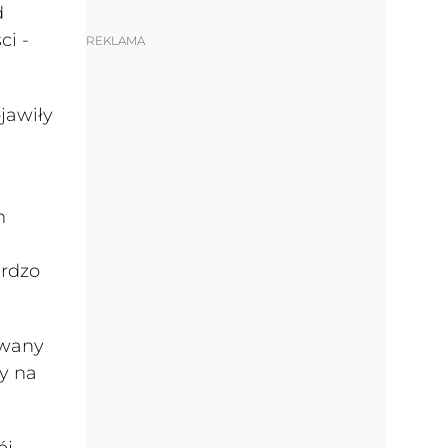
d
i -
REKLAMA
jawiły
m
ardzo
owany
my na
ój