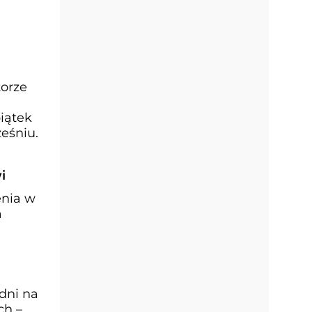
torze
iątek
eśniu.
i
enia w
a
dni na
ch –