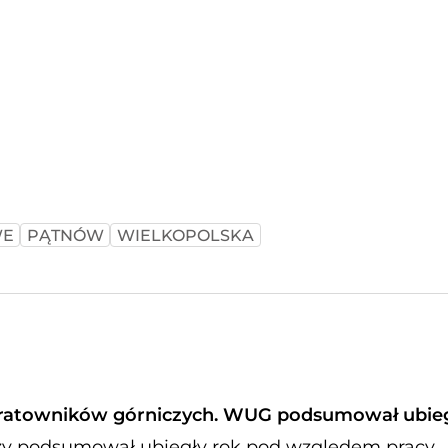
WE
PĄTNÓW
WIELKOPOLSKA
 ratowników górniczych. WUG podsumował ubieg
zy podsumował ubiegły rok pod względem pracy