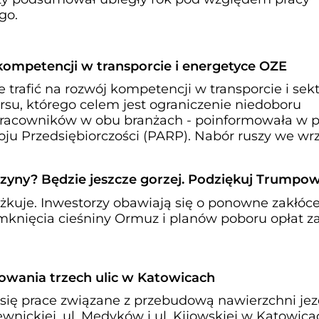
go.
 kompetencji w transporcie i energetyce OZE
 trafić na rozwój kompetencji w transporcie i sek
u, którego celem jest ograniczenie niedoboru
racowników w obu branżach - poinformowała w p
ju Przedsiębiorczości (PARP). Nabór ruszy we wrz
zyny? Będzie jeszcze gorzej. Podziękuj Trumpow
kuje. Inwestorzy obawiają się o ponowne zakłóc
knięcia cieśniny Ormuz i planów poboru opłat z
owania trzech ulic w Katowicach
 się prace związane z przebudową nawierzchni jez
wnickiej, ul. Medyków i ul. Kijowskiej w Katowica