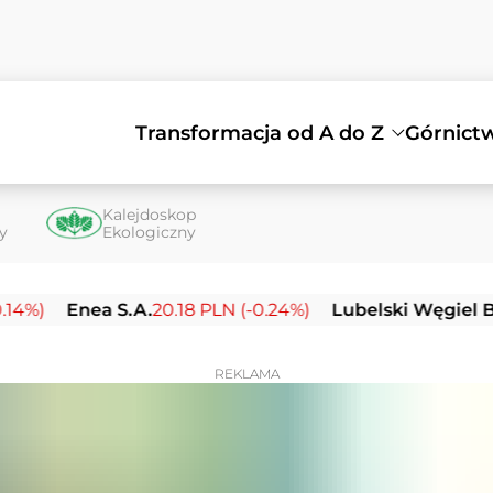
Transformacja od A do Z
Górnict
Kalejdoskop
ty
Ekologiczny
nea S.A.
20.18 PLN (-0.24%)
Lubelski Węgiel Bogdanka
REKLAMA