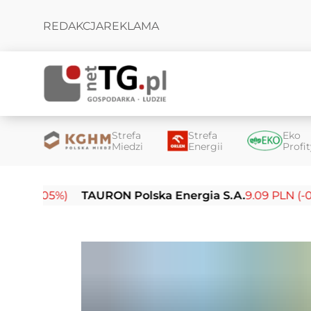
REDAKCJA
REKLAMA
Strefa
Strefa
Eko
Miedzi
Energii
Profi
05%)
TAURON Polska Energia S.A.
9.09 PLN (-0.14%)
E