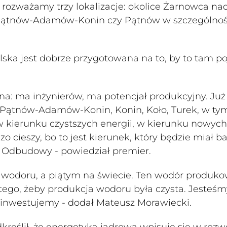
ozważamy trzy lokalizacje: okolice Żarnowca na
 Pątnów-Adamów-Konin czy Pątnów w szczególnośc
ska jest dobrze przygotowana na to, by to tam po
na: ma inżynierów, ma potencjał produkcyjny. Już
iu Pątnów-Adamów-Konin, Konin, Koło, Turek, w ty
 kierunku czystszych energii, w kierunku nowych
zo cieszy, bo to jest kierunek, który będzie miał b
 Odbudowy - powiedział premier.
wodoru, a piątym na świecie. Ten wodór produk
o tego, żeby produkcja wodoru była czysta. Jesteś
o inwestujemy - dodał Mateusz Morawiecki.
kreślił, że energetyka jądrowa wpisuje się w rozw