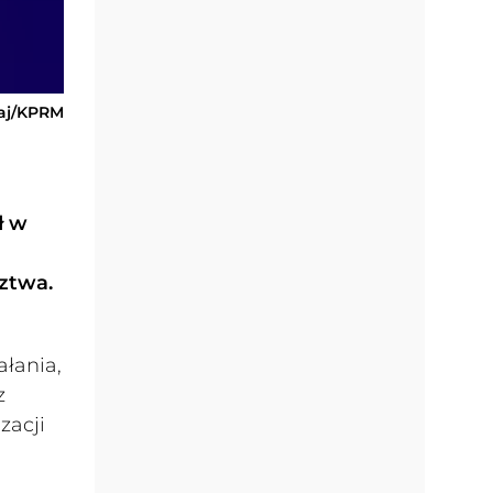
Maj/KPRM
ł w
dztwa.
ałania,
z
zacji