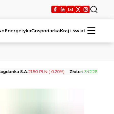
wo
Energetyka
Gospodarka
Kraj i świat
 S.A.
21.50 PLN (-0.20%)
Złoto
4 342.26 USD (0.00%)
S