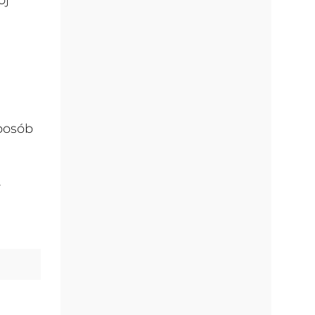
posób
.