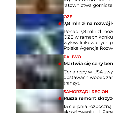
ratownictwa górnicze
OZE
7,8 mln zł na rozwój
Ponad 7,8 mln zł może
OZE w ramach konkurs
wykwalifikowanych p
Polska Agencja Rozwo
PALIWO
Martwią cię ceny ben
Cena ropy w USA zwyż
dostawach wobec zam
tranzyt.
SAMORZĄD I REGION
Rusza remont skrzyż
13 sierpnia rozpoczną
skrzyżowaniu ul. Pane