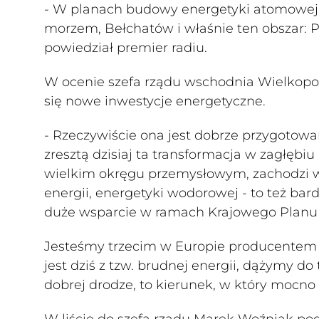
- W planach budowy energetyki atomowej r
morzem, Bełchatów i właśnie ten obszar:
powiedział premier radiu.
W ocenie szefa rządu wschodnia Wielkopol
się nowe inwestycje energetyczne.
- Rzeczywiście ona jest dobrze przygotowa
zresztą dzisiaj ta transformacja w zagłęb
wielkim okręgu przemysłowym, zachodzi w
energii, energetyki wodorowej - to też bard
duże wsparcie w ramach Krajowego Planu
Jesteśmy trzecim w Europie producentem 
jest dziś z tzw. brudnej energii, dążymy d
dobrej drodze, to kierunek, w który mocn
W liście do szefa rządu Marek Woźniak pod