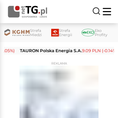
Strefa
Strefa
Eko
Miedzi
Energii
Profity
05%)
TAURON Polska Energia S.A.
9.09 PLN (-0.14%)
REKLAMA