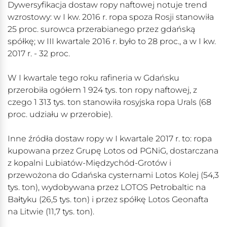
Dywersyfikacja dostaw ropy naftowej notuje trend
wzrostowy: w I kw. 2016 r. ropa spoza Rosji stanowiła
25 proc. surowca przerabianego przez gdańską
spółkę; w III kwartale 2016 r. było to 28 proc., a w I kw.
2017 r. - 32 proc.
W I kwartale tego roku rafineria w Gdańsku
przerobiła ogółem 1 924 tys. ton ropy naftowej, z
czego 1 313 tys. ton stanowiła rosyjska ropa Urals (68
proc. udziału w przerobie).
Inne źródła dostaw ropy w I kwartale 2017 r. to: ropa
kupowana przez Grupę Lotos od PGNiG, dostarczana
z kopalni Lubiatów-Międzychód-Grotów i
przewożona do Gdańska cysternami Lotos Kolej (54,3
tys. ton), wydobywana przez LOTOS Petrobaltic na
Bałtyku (26,5 tys. ton) i przez spółkę Lotos Geonafta
na Litwie (11,7 tys. ton).