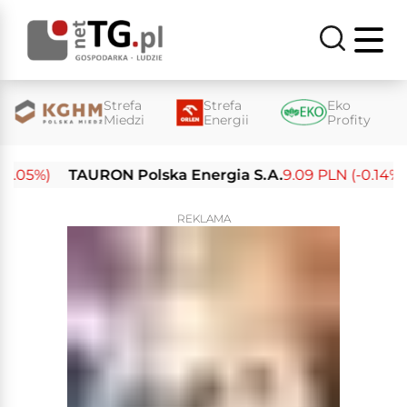
Strefa
Strefa
Eko
Miedzi
Energii
Profity
05%)
TAURON Polska Energia S.A.
9.09 PLN (-0.14%)
REKLAMA