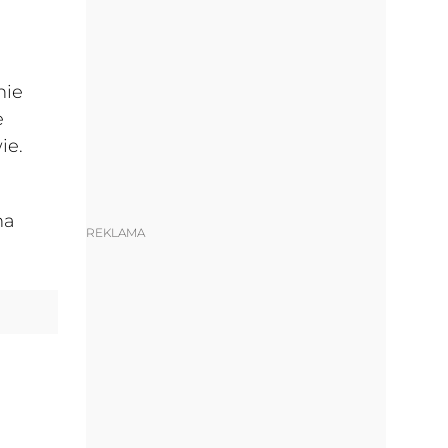
nie
e
ie.
na
REKLAMA