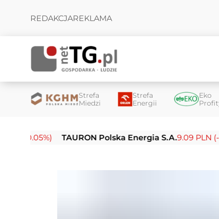
REDAKCJA
REKLAMA
Strefa
Strefa
Eko
Miedzi
Energii
Profi
(-0.05%)
TAURON Polska Energia S.A.
9.09 PLN (-0.14%