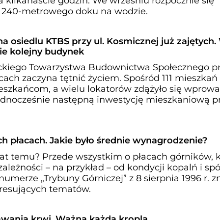
ła kilkanaście godzin. We wrześniu rozpocznie się
ci 240-metrowego doku na wodzie.
a osiedlu KTBS przy ul. Kosmicznej już zajętych.
e kolejny budynek
ckiego Towarzystwa Budownictwa Społecznego prz
ach zaczyna tętnić życiem. Spośród 111 mieszkań 
eszkańcom, a wielu lokatorów zdążyło się wprowa
dnocześnie następną inwestycję mieszkaniową prz
h płacach. Jakie było średnie wynagrodzenie?
lat temu? Przede wszystkim o płacach górników, 
ależności – na przykład – od kondycji kopalń i sp
numerze „Trybuny Górniczej” z 8 sierpnia 1996 r. z
teresujących tematów.
wania krwi. Ważna każda kropla