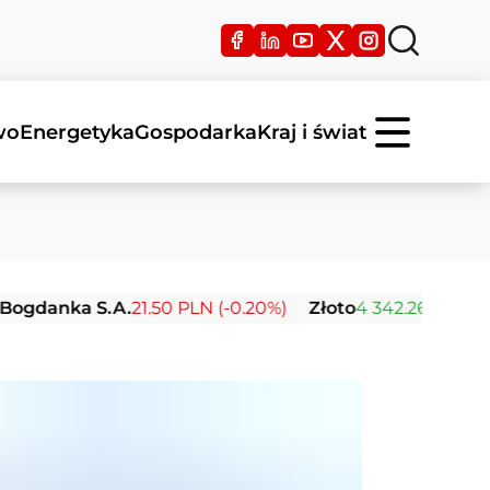
wo
Energetyka
Gospodarka
Kraj i świat
anka S.A.
21.50 PLN (-0.20%)
Złoto
4 342.26 USD (0.00%)