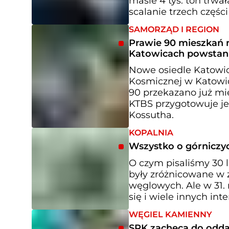
masie 4 tys. ton trwa
scalanie trzech częś
SAMORZĄD I REGION
Prawie 90 mieszkań n
Katowicach powstani
Nowe osiedle Katowi
Kosmicznej w Katowic
90 przekazano już mi
KTBS przygotowuje je
Kossutha.
KOPALNIA
Wszystko o górniczyc
O czym pisaliśmy 30 
były zróżnicowane w z
węglowych. Ale w 31. 
się i wiele innych in
WĘGIEL KAMIENNY
SRK zachęca do odda