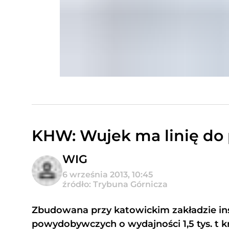
KHW: Wujek ma linię do
WIG
6 września 2013, 10:45
źródło: Trybuna Górnicza
Zbudowana przy katowickim zakładzie in
powydobywczych o wydajności 1,5 tys. t k