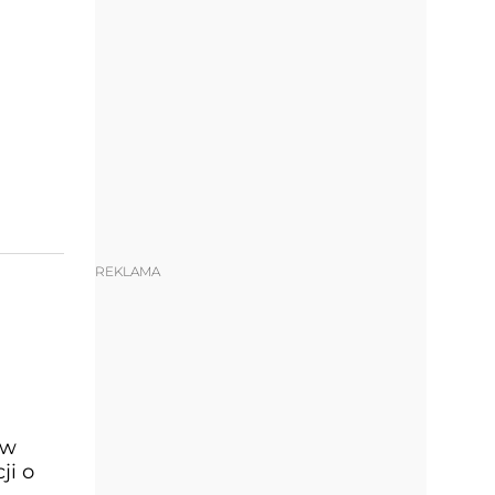
REKLAMA
 w
ji o