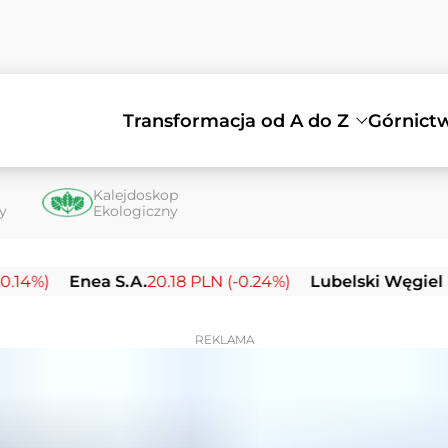
Transformacja od A do Z
Górnict
Kalejdoskop
ty
Ekologiczny
)
Enea S.A.
20.18 PLN (-0.24%)
Lubelski Węgiel Bogd
REKLAMA