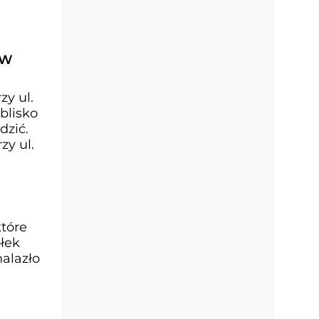
 W
y ul.
blisko
dzić.
y ul.
które
ółek
nalazło