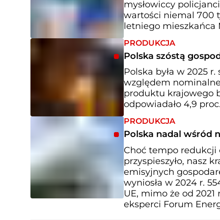
mysłowiccy policjanci
wartości niemal 700 t
letniego mieszkańca 
PRODUKCJA
Polska szóstą gospod
Polska była w 2025 r.
względem nominalneg
produktu krajowego b
odpowiadało 4,9 proc.
PRODUKCJA
Polska nadal wśród 
Choć tempo redukcji 
przyspieszyło, nasz k
emisyjnych gospodare
wyniosła w 2024 r. 
UE, mimo że od 2021 r.
eksperci Forum Energi