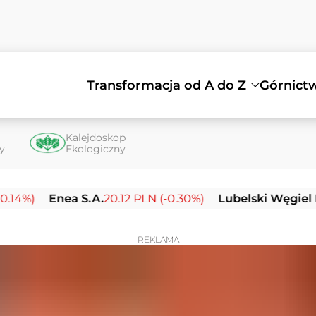
Transformacja od A do Z
Górnict
Kalejdoskop
ty
Ekologiczny
Enea S.A.
20.12 PLN (-0.30%)
Lubelski Węgiel Bogdank
REKLAMA