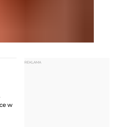
REKLAMA
w
sce w