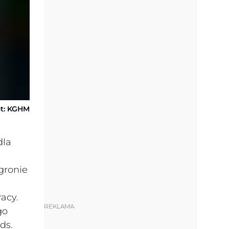
ot: KGHM
dla
gronie
acy.
REKLAMA
go
ds.