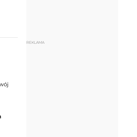
REKLAMA
zwój
h