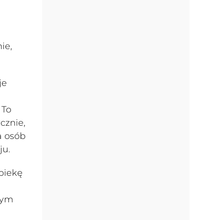
ie,
je
 To
cznie,
a osób
ju.
piekę
tym