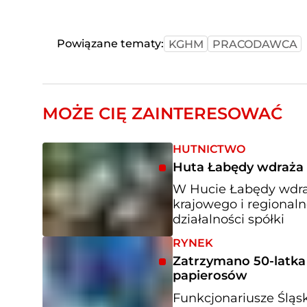
Powiązane tematy:
KGHM
PRACODAWCA
MOŻE CIĘ ZAINTERESOWAĆ
HUTNICTWO
Huta Łabędy wdraża p
W Hucie Łabędy wdraża
krajowego i regional
działalności spółki
RYNEK
Zatrzymano 50-latka z
papierosów
Funkcjonariusze Ślą