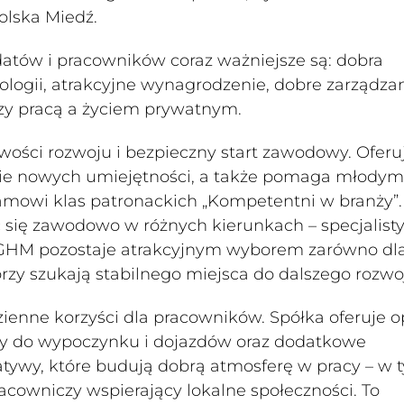
lska Miedź.
datów i pracowników coraz ważniejsze są: dobra
logii, atrakcyjne wynagrodzenie, dobre zarządzan
zy pracą a życiem prywatnym.
ści rozwoju i bezpieczny start zawodowy. Oferu
anie nowych umiejętności, a także pomaga młodym
amowi klas patronackich „Kompetentni w branży”.
 się zawodowo w różnych kierunkach – specjalisty
KGHM pozostaje atrakcyjnym wyborem zarówno dl
tórzy szukają stabilnego miejsca do dalszego rozwo
ienne korzyści dla pracowników. Spółka oferuje o
ty do wypoczynku i dojazdów oraz dodatkowe
atywy, które budują dobrą atmosferę w pracy – w 
cowniczy wspierający lokalne społeczności. To