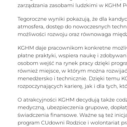
zarządzania zasobami ludzkimi w KGHM Po
Tegoroczne wyniki pokazują, że dla kandy
atmosfera, dostęp do nowoczesnych techno
możliwości rozwoju oraz równowaga międ
KGHM daje pracownikom konkretne możliwo
płatne praktyki, wspiera naukę i zdobyw
osobom wejść na rynek pracy dzięki progr
również miejsce, w którym można rozwijać
menedżersko i technicznie. Dzięki temu 
rozpoczynających karierę, jak i dla tych, k
O atrakcyjności KGHM decydują także codz
medyczną, ubezpieczenia grupowe, dopła
świadczenia finansowe. Ważne są też inicj
program CUdowni Rodzice i wolontariat pra