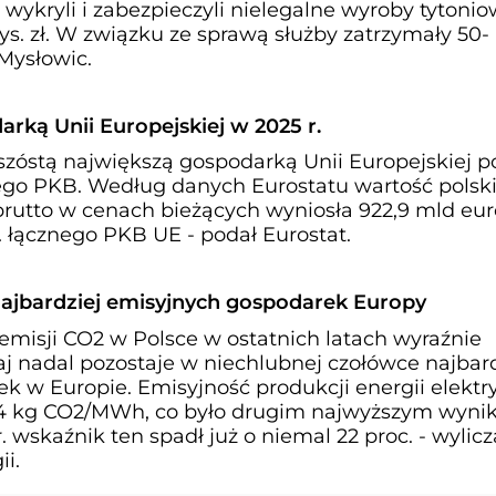
 wykryli i zabezpieczyli nielegalne wyroby tytonio
ys. zł. W związku ze sprawą służby zatrzymały 50-
Mysłowic.
arką Unii Europejskiej w 2025 r.
 szóstą największą gospodarką Unii Europejskiej p
o PKB. Według danych Eurostatu wartość polsk
rutto w cenach bieżących wyniosła 922,9 mld eur
 łącznego PKB UE - podał Eurostat.
najbardziej emisyjnych gospodarek Europy
emisji CO2 w Polsce w ostatnich latach wyraźnie
raj nadal pozostaje w niechlubnej czołówce najbard
k w Europie. Emisyjność produkcji energii elektr
554 kg CO2/MWh, co było drugim najwyższym wyni
 wskaźnik ten spadł już o niemal 22 proc. - wylicz
i.