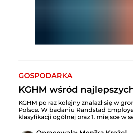
GOSPODARKA
KGHM wśród najlepszyc
KGHM po raz kolejny znalazł się w gr
Polsce. W badaniu Randstad Employer 
klasyfikacji ogólnej oraz 1. miejsce w 
Opracowała: Monika Krężel