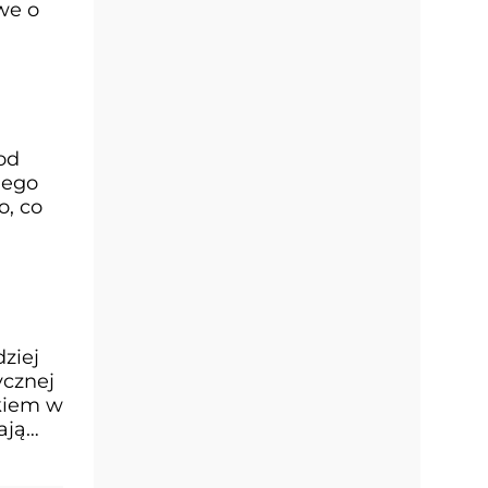
we o
od
iego
o, co
ziej
ycznej
kiem w
ają