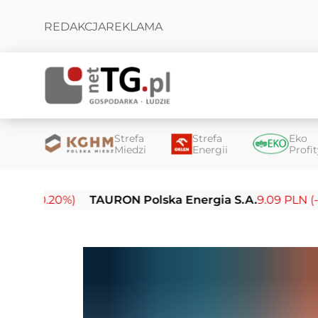
REDAKCJA
REKLAMA
Strefa
Strefa
Eko
Miedzi
Energii
Profi
.20%)
TAURON Polska Energia S.A.
9.09 PLN (-0.14%)