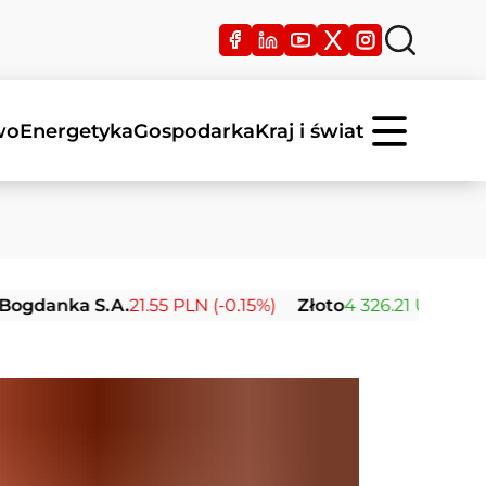
wo
Energetyka
Gospodarka
Kraj i świat
a S.A.
21.55 PLN (-0.15%)
Złoto
4 326.21 USD (+2.02%)