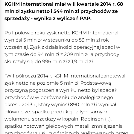
KGHM International miał w II kwartale 2014 r. 68
mln zł zysku netto i 544 mln zł przychodów ze
sprzedaży - wynika z wyliczeń PAP.
Po I połowie roku zysk netto KGHM International
wyniósł 5 mln zł w stosunku do 53 mln zł rok
wcześniej. Zysk z działalności operacyjnej spadł w
tym czasie do 94 mln zł z 209 mln zł, a przychody
skurczyły się do 996 mln zł z 1,9 mld zł.
"W I półroczu 2014 r. KGHM International zanotował
zysk netto na poziomie 5 mln zł. Podstawową
przyczyną pogorszenia wyniku netto był spadek
przychodów w porównaniu do analogicznego
okresu 2013 r., który wyniósł 890 mln zł i wynikał
głównie ze: spadku produkcji, a tym samym
wolumenu sprzedaży w kopalni Robinson (...),
spadku notowań giełdowych metali, zmniejszenia
przychodów z usług górniczych realizowanych przez