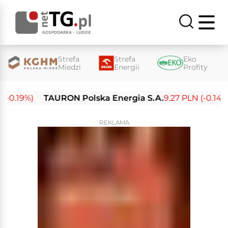
Strefa
Strefa
Eko
Miedzi
Energii
Profity
0.19%)
TAURON Polska Energia S.A.
9.27 PLN (-0.14%)
REKLAMA