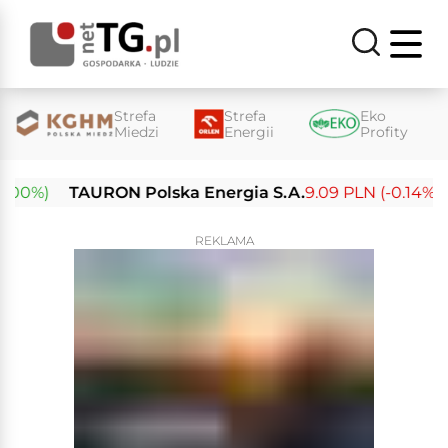
Strefa
Strefa
Eko
Miedzi
Energii
Profity
0%)
TAURON Polska Energia S.A.
9.09 PLN (-0.14%)
E
REKLAMA