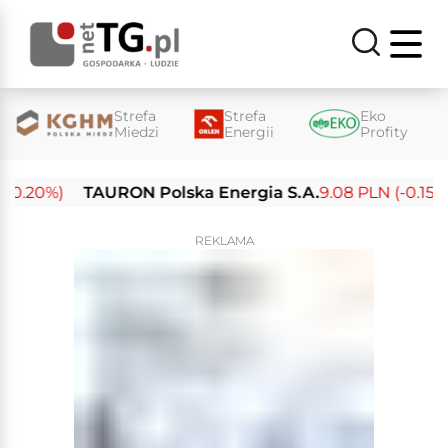
Strefa
Strefa
Eko
Miedzi
Energii
Profity
.20%)
TAURON Polska Energia S.A.
9.08 PLN (-0.15%)
REKLAMA