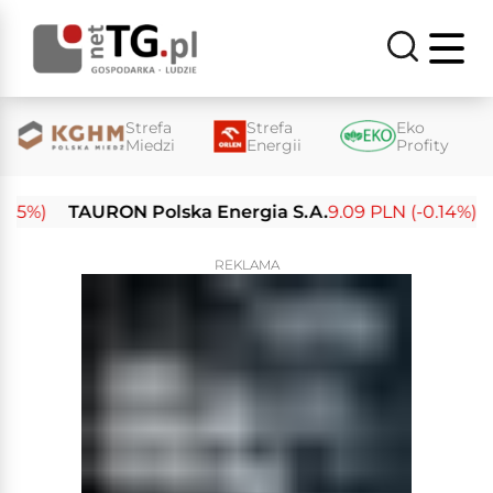
Strefa
Strefa
Eko
Miedzi
Energii
Profity
%)
TAURON Polska Energia S.A.
9.09 PLN (-0.14%)
En
REKLAMA