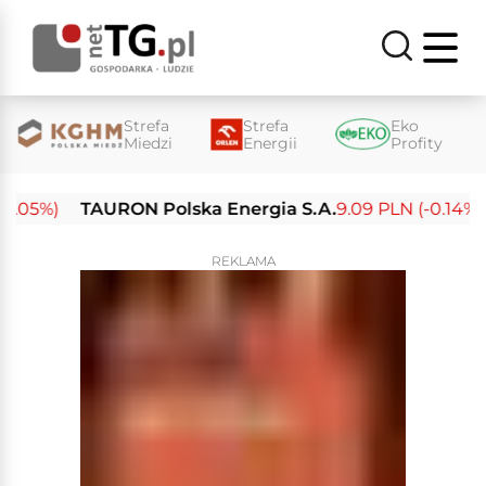
Strefa
Strefa
Eko
Miedzi
Energii
Profity
.05%)
TAURON Polska Energia S.A.
9.09 PLN (-0.14%)
REKLAMA