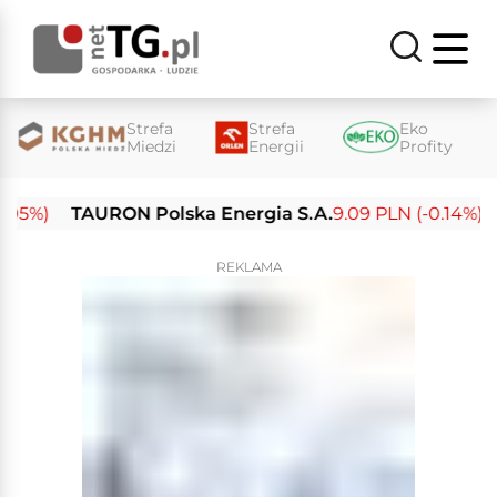
Strefa
Strefa
Eko
Miedzi
Energii
Profity
%)
TAURON Polska Energia S.A.
9.09 PLN (-0.14%)
En
REKLAMA