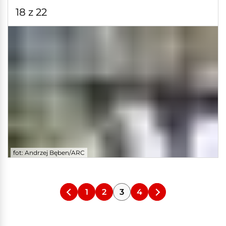
18 z 22
fot: Andrzej Bęben/ARC
1
2
3
4