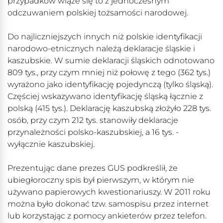
przypadków wiąże się to z jednoczesnym
odczuwaniem polskiej tożsamości narodowej.
Do najliczniejszych innych niż polskie identyfikacji
narodowo-etnicznych należą deklaracje śląskie i
kaszubskie. W sumie deklaracji śląskich odnotowano
809 tys., przy czym mniej niż połowę z tego (362 tys.)
wyrażono jako identyfikację pojedynczą (tylko śląską).
Częściej wskazywano identyfikację śląską łącznie z
polską (415 tys.). Deklarację kaszubską złożyło 228 tys.
osób, przy czym 212 tys. stanowiły deklaracje
przynależności polsko-kaszubskiej, a 16 tys. -
wyłącznie kaszubskiej.
Prezentując dane prezes GUS podkreślił, że
ubiegłoroczny spis był pierwszym, w którym nie
używano papierowych kwestionariuszy. W 2011 roku
można było dokonać tzw. samospisu przez internet
lub korzystając z pomocy ankieterów przez telefon.