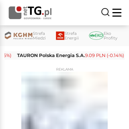
Strefa
Strefa
Eko
Miedzi
Energii
Profity
%)
TAURON Polska Energia S.A.
9.09 PLN (-0.14%)
Ene
REKLAMA