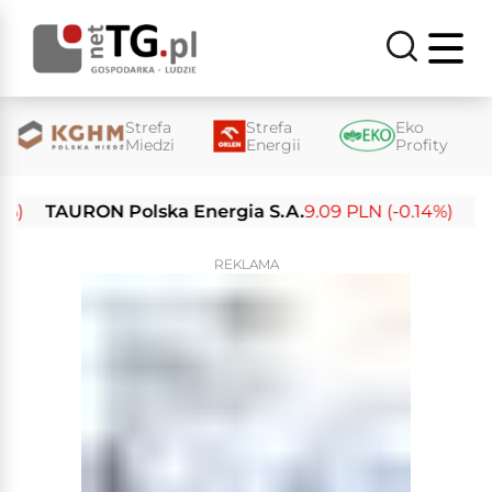
Strefa
Strefa
Eko
Miedzi
Energii
Profity
TAURON Polska Energia S.A.
9.09 PLN (-0.14%)
Enea S
REKLAMA