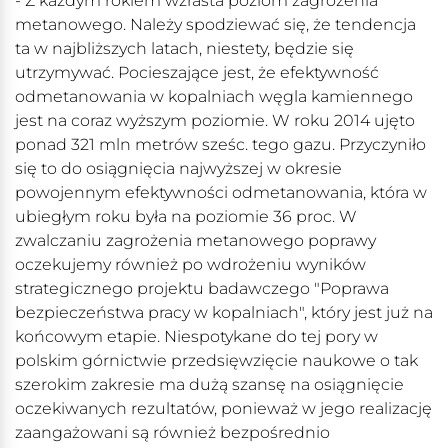
- Z każdym rokiem wzrasta poziom zagrożenia
metanowego. Należy spodziewać się, że tendencja
ta w najbliższych latach, niestety, będzie się
utrzymywać. Pocieszające jest, że efektywność
odmetanowania w kopalniach węgla kamiennego
jest na coraz wyższym poziomie. W roku 2014 ujęto
ponad 321 mln metrów sześc. tego gazu. Przyczyniło
się to do osiągnięcia najwyższej w okresie
powojennym efektywności odmetanowania, która w
ubiegłym roku była na poziomie 36 proc. W
zwalczaniu zagrożenia metanowego poprawy
oczekujemy również po wdrożeniu wyników
strategicznego projektu badawczego "Poprawa
bezpieczeństwa pracy w kopalniach", który jest już na
końcowym etapie. Niespotykane do tej pory w
polskim górnictwie przedsięwzięcie naukowe o tak
szerokim zakresie ma dużą szansę na osiągnięcie
oczekiwanych rezultatów, ponieważ w jego realizację
zaangażowani są również bezpośrednio