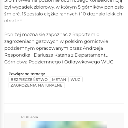
510 III w-wa na poziomie 665 m. Jego konsekwencją
był wypadek zbiorowy, w którym 5 górników poniosło
śmierć, 15 zostało ciężko rannych i 10 doznało lekkich
obrażeń.
Poniżej można się zapoznać z Raportem o
zagrożeniach gazowych w polskim górnictwie
podziemnym opracowanym przez Andrzeja
Respondka i Dariusza Katana z Departamentu
Górnictwa Podziemnego i Odkrywkowego WUG.
Powiązane tematy:
BEZPIECZEŃSTWO
METAN
WUG
ZAGROŻENIA NATURALNE
REKLAMA