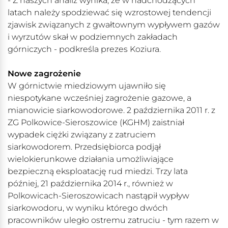
- Z naszych analiz wynika, że w nadchodzących
latach należy spodziewać się wzrostowej tendencji
zjawisk związanych z gwałtownym wypływem gazów
i wyrzutów skał w podziemnych zakładach
górniczych - podkreśla prezes Koziura.
Nowe zagrożenie
W górnictwie miedziowym ujawniło się
niespotykane wcześniej zagrożenie gazowe, a
mianowicie siarkowodorowe. 2 października 2011 r. z
ZG Polkowice-Sieroszowice (KGHM) zaistniał
wypadek ciężki związany z zatruciem
siarkowodorem. Przedsiębiorca podjął
wielokierunkowe działania umożliwiające
bezpieczną eksploatację rud miedzi. Trzy lata
później, 21 października 2014 r., również w
Polkowicach-Sieroszowicach nastąpił wypływ
siarkowodoru, w wyniku którego dwóch
pracowników uległo ostremu zatruciu - tym razem w