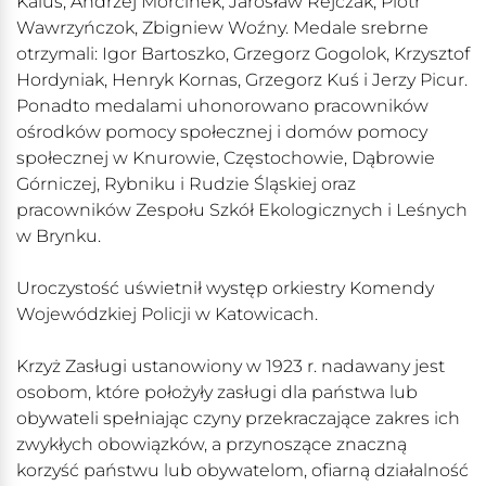
Kalus, Andrzej Morcinek, Jarosław Rejczak, Piotr
Wawrzyńczok, Zbigniew Woźny. Medale srebrne
otrzymali: Igor Bartoszko, Grzegorz Gogolok, Krzysztof
Hordyniak, Henryk Kornas, Grzegorz Kuś i Jerzy Picur.
Ponadto medalami uhonorowano pracowników
ośrodków pomocy społecznej i domów pomocy
społecznej w Knurowie, Częstochowie, Dąbrowie
Górniczej, Rybniku i Rudzie Śląskiej oraz
pracowników Zespołu Szkół Ekologicznych i Leśnych
w Brynku.
Uroczystość uświetnił występ orkiestry Komendy
Wojewódzkiej Policji w Katowicach.
Krzyż Zasługi ustanowiony w 1923 r. nadawany jest
osobom, które położyły zasługi dla państwa lub
obywateli spełniając czyny przekraczające zakres ich
zwykłych obowiązków, a przynoszące znaczną
korzyść państwu lub obywatelom, ofiarną działalność