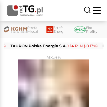
Strefa
Strefa
Eko
Miedzi
Energii
Profity
TAURON Polska Energia S.A.
9.14 PLN (-0.13%)
Enea 
REKLAMA