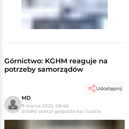
Górnictwo: KGHM reaguje na
potrzeby samorządów
Udostępnij
MD
9 marca 2022, 08:46
źródło: portal gospodarka i ludzie