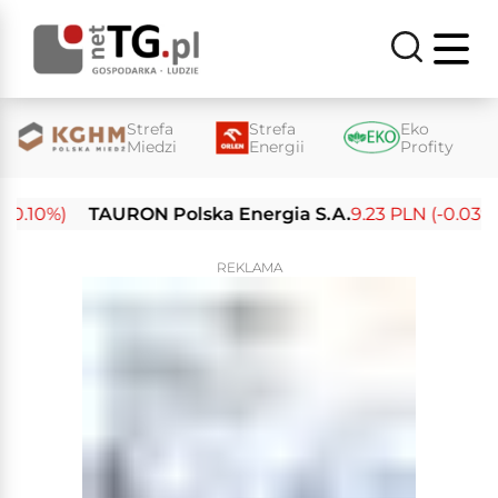
Strefa
Strefa
Eko
Miedzi
Energii
Profity
.10%)
TAURON Polska Energia S.A.
9.23 PLN (-0.03%)
REKLAMA