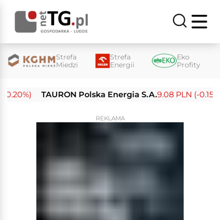
Strefa
Strefa
Eko
Miedzi
Energii
Profity
.20%)
TAURON Polska Energia S.A.
9.08 PLN (-0.15%)
REKLAMA