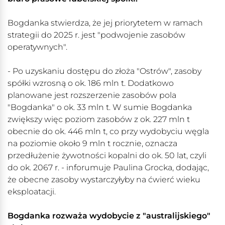
Bogdanka stwierdza, że jej priorytetem w ramach
strategii do 2025 r. jest "podwojenie zasobów
operatywnych".
- Po uzyskaniu dostępu do złoża "Ostrów", zasoby
spółki wzrosną o ok. 186 mln t. Dodatkowo
planowane jest rozszerzenie zasobów pola
"Bogdanka" o ok. 33 mln t. W sumie Bogdanka
zwiększy więc poziom zasobów z ok. 227 mln t
obecnie do ok. 446 mln t, co przy wydobyciu węgla
na poziomie około 9 mln t rocznie, oznacza
przedłużenie żywotności kopalni do ok. 50 lat, czyli
do ok. 2067 r. - inforumuje Paulina Grocka, dodając,
że obecne zasoby wystarczyłyby na ćwierć wieku
eksploatacji.
Bogdanka rozważa wydobycie z "australijskiego"