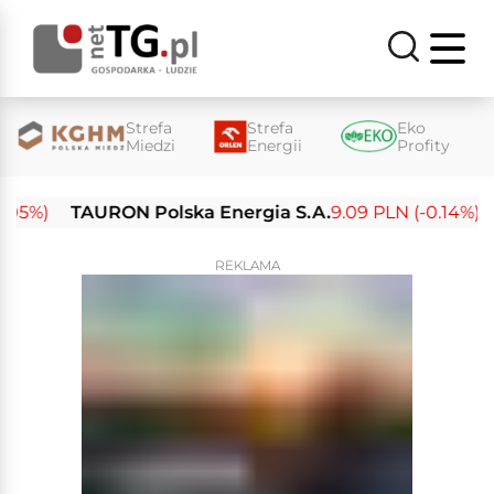
Strefa
Strefa
Eko
Miedzi
Energii
Profity
%)
TAURON Polska Energia S.A.
9.09 PLN (-0.14%)
En
REKLAMA