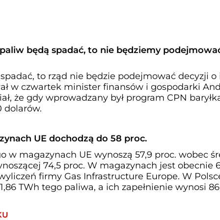
y paliw będą spadać, to nie będziemy podejmowa
 spadać, to rząd nie będzie podejmować decyzji o 
ał w czwartek minister finansów i gospodarki And
ał, że gdy wprowadzany był program CPN baryłk
 dolarów.
ynach UE dochodzą do 58 proc.
o w magazynach UE wynoszą 57,9 proc. wobec śr
wynoszącej 74,5 proc. W magazynach jest obecnie 
yliczeń firmy Gas Infrastructure Europe. W Polsc
6 TWh tego paliwa, a ich zapełnienie wynosi 86
KU