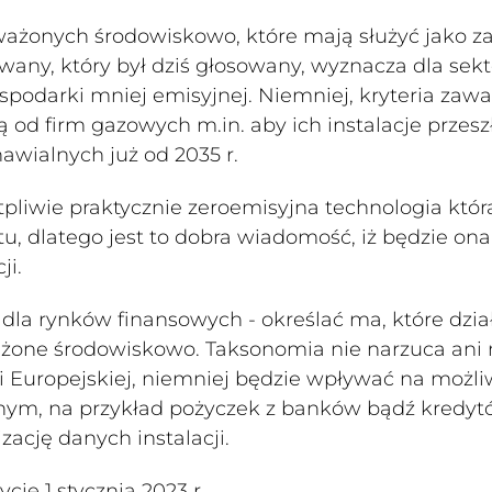
oważonych środowiskowo, które mają służyć jako z
wany, który był dziś głosowany, wyznacza dla sekt
podarki mniej emisyjnej. Niemniej, kryteria zawa
 od firm gazowych m.in. aby ich instalacje przesz
awialnych już od 2035 r.
ątpliwie praktycznie zeroemisyjna technologia któr
u, dlatego jest to dobra wiadomość, iż będzie ona
ji.
 dla rynków finansowych - określać ma, które dzia
ażone środowiskowo. Taksonomia nie narzuca ani 
i Europejskiej, niemniej będzie wpływać na możl
nym, na przykład pożyczek z banków bądź kredy
ację danych instalacji.
ie 1 stycznia 2023 r.