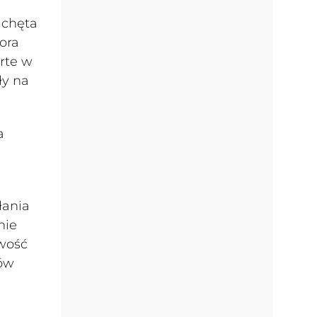
achęta
ora
rte w
ły na
a
łania
nie
iwość
tów