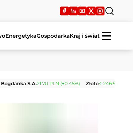
wo
Energetyka
Gospodarka
Kraj i świat
ka S.A.
21.70 PLN (+0.45%)
Złoto
4 246.91 USD (0.00%)