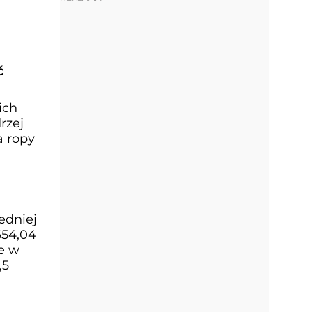
ć
ich
rzej
a ropy
edniej
654,04
e w
,5