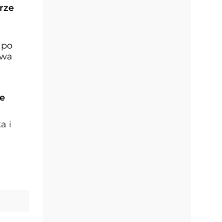
rze
 po
twa
ne
a i