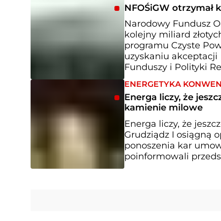
NFOŚiGW otrzymał ko
Narodowy Fundusz Oc
kolejny miliard złot
programu Czyste Powi
uzyskaniu akceptacji 
Funduszy i Polityki Re
ENERGETYKA KONWE
Energa liczy, że jes
kamienie milowe
Energa liczy, że jesz
Grudziądz I osiągną 
ponoszenia kar umow
poinformowali przeds