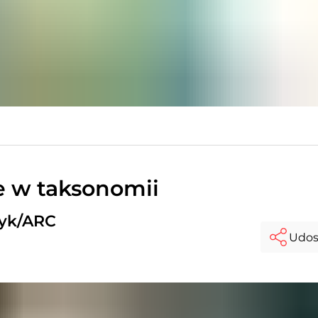
e w taksonomii
zyk/ARC
Udos