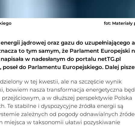
kiego
fot: Materiały
energii jądrowej oraz gazu do uzupełniającego 
znacza to tym samym, że Parlament Europejski n
– napisała w nadesłanym do portalu netTG.pl
poseł do Parlamentu Europejskiego. Dalej pisze
zielony w tej kwestii, ale na szczęście wynik
ski, bowiem nasza transformacja energetyczna będ
e przejściowym, a w dłuższej perspektywie Polska
 Te stabilne i dyspozycyjne źródła energii są
 systemie zależnych od pogody odnawialnych źróde
m miejsca w taksonomii ułatwi pozyskiwanie