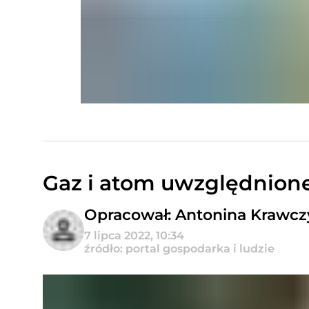
Gaz i atom uwzględnion
Opracował: Antonina Krawc
7 lipca 2022, 10:34
źródło: portal gospodarka i ludzie