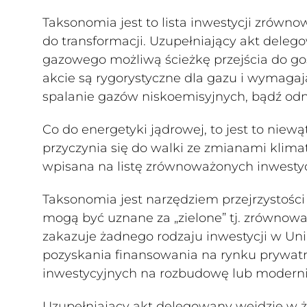
Taksonomia jest to lista inwestycji zrówn
do transformacji. Uzupełniający akt delego
gazowego możliwą ścieżkę przejścia do gos
akcie są rygorystyczne dla gazu i wymagają
spalanie gazów niskoemisyjnych, bądź odn
Co do energetyki jądrowej, to jest to niew
przyczynia się do walki ze zmianami klimat
wpisana na listę zrównoważonych inwestyc
Taksonomia jest narzędziem przejrzystości
mogą być uznane za „zielone” tj. zrównow
zakazuje żadnego rodzaju inwestycji w Uni
pozyskania finansowania na rynku prywat
inwestycyjnych na rozbudowę lub moderniz
Uzupełniający akt delegowany wejdzie w życ