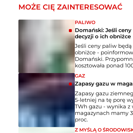
MOŻE CIĘ ZAINTERESOWAĆ
PALIWO
Domański: Jeśli cen
decyzji o ich obniżce
Jeśli ceny paliw będą
obniżce - poinformow
Domański. Przypomni
kosztowała ponad 100
GAZ
Zapasy gazu w magaz
Zapasy gazu ziemneg
5-letniej na tę porę 
TWh gazu - wynika z w
magazynach mamy 31,8
proc.
Z MYŚLĄ O ŚRODOWIS