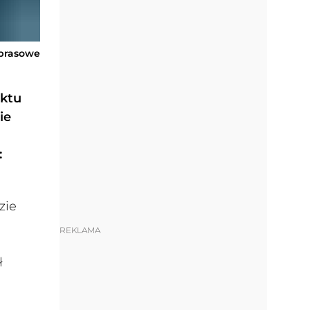
 prasowe
aktu
ie
:
zie
REKLAMA
ł