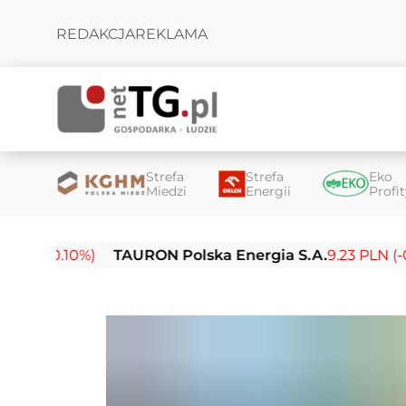
REDAKCJA
REKLAMA
Strefa
Strefa
Eko
Miedzi
Energii
Profi
.10%)
TAURON Polska Energia S.A.
9.23 PLN (-0.03%)