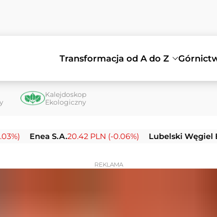
Transformacja od A do Z
Górnict
Kalejdoskop
ty
Ekologiczny
nea S.A.
20.42 PLN (-0.06%)
Lubelski Węgiel Bogdanka
REKLAMA