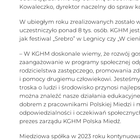
Kowaleczko, dyrektor naczelny do spraw 
W ubiegłym roku zrealizowanych zostało 
uczestniczyło ponad 8 tys. osób. KGHM jes
jak festiwal „Srebro” w Legnicy czy „W cie
– W KGHM doskonale wiemy, że rozwój gosp
zaangażowanie w programy społecznej odpo
rodzicielstwa zastępczego, promowania z
i pomocy drugiemu człowiekowi. Jesteśmy
troska o ludzi i środowisko przynosi najl
można znaleźć nasze działania edukacyjne,
dobrem z pracownikami Polskiej Miedzi i 
odpowiedzialności i oczekiwań społecznych
prezes zarządu KGHM Polska Miedź.
Miedziowa spółka w 2023 roku kontynuował