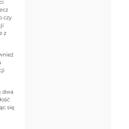
ci
ecz
o czy
ji
e z
wnież
a
ji
ą dwa
łość
ąc się