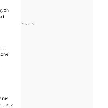
nych
od
REKLAMA
niu
czne,
ę
w
anie
 trasy