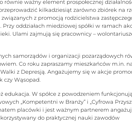
 to równie ważny element prospołecznej działalnoś
zeprowadzić kilkadziesiąt zarówno zbiórek na rz
ch związanych z promocją rodzicielstwa zastępczeg
 Przy oddziałach miedziowej spółki w ramach akc
ieki. Ulami zajmują się pracownicy – wolontariusz
lnych samorządów i organizacji pozarządowych ró
drowiem. Co roku zapraszamy mieszkańców m.in. n
Walki z Depresją. Angażujemy się w akcje promoc
ik czy Wąsopad.
ież edukacja. W spółce z powodzeniem funkcjonuj
owych „Kompetentni w Branży” i „Cyfrowa Przysz
natem placówki i jest ważnym partnerem angażuj
 wykorzystywany do praktycznej nauki zawodów