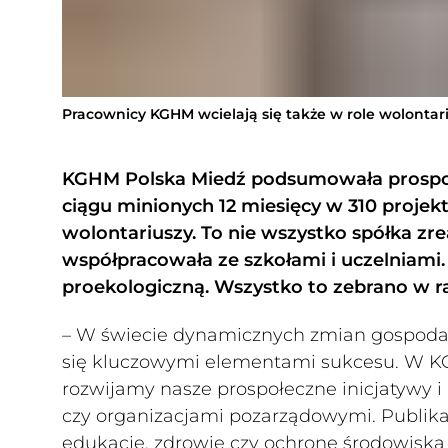
Pracownicy KGHM wcielają się także w role wolontar
KGHM Polska Miedź podsumowała prospołe
ciągu minionych 12 miesięcy w 310 projektó
wolontariuszy. To nie wszystko spółka z
współpracowała ze szkołami i uczelniami. 
proekologiczną. Wszystko to zebrano w ra
– W świecie dynamicznych zmian gospodarc
się kluczowymi elementami sukcesu. W K
rozwijamy nasze prospołeczne inicjatywy i
czy organizacjami pozarządowymi. Publik
edukację, zdrowie czy ochronę środowiska 