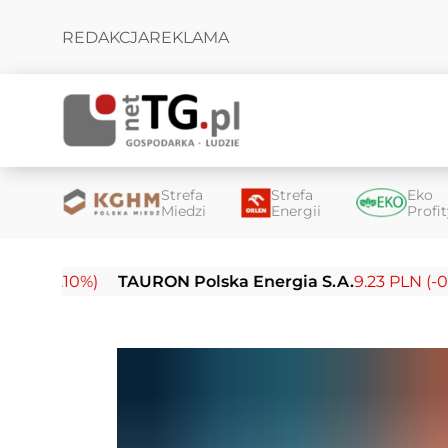
REDAKCJA
REKLAMA
Strefa
Strefa
Eko
Miedzi
Energii
Profi
10%)
TAURON Polska Energia S.A.
9.23 PLN (-0.03%)
E